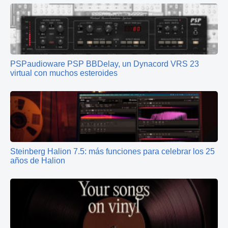
PSPaudioware PSP BBDelay, un Dynacord VRS 23
virtual con muchos esteroides
Steinberg Halion 7.5: más funciones para celebrar los 25
años de Halion