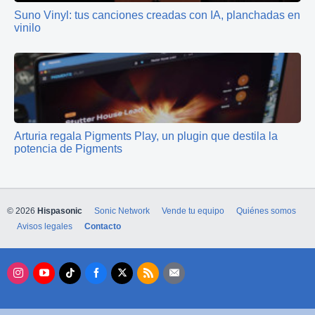
Suno Vinyl: tus canciones creadas con IA, planchadas en
vinilo
Arturia regala Pigments Play, un plugin que destila la
potencia de Pigments
© 2026
Hispasonic
Sonic Network
Vende tu equipo
Quiénes somos
Avisos legales
Contacto