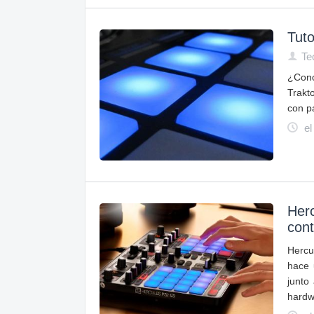
Tuto
Te
¿Cono
Trakto
con p
el
Herc
cont
Hercu
hace 
junto
hardw