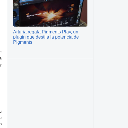
Arturia regala Pigments Play, un
plugin que destila la potencia de
Pigments
e
a
y
u
e
s