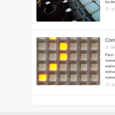
ha de
el
Cont
Te
Para 
nueva
expre
instr
nuevo
el