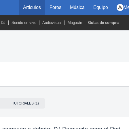
Artículos
Foros
Música
Equipo
Me
DJ
Sonido en vivo
Audiovisual
Magacín
Guías de compra
)
TUTORIALES (1)