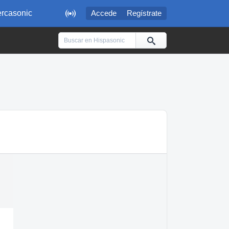

rcasonic
Accede
Regístrate