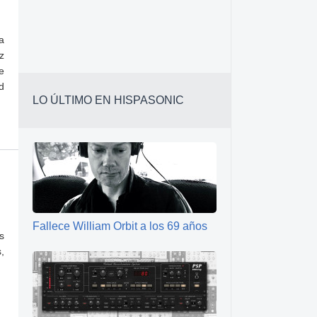
a
z
e
d
LO ÚLTIMO EN HISPASONIC
Fallece William Orbit a los 69 años
s
,