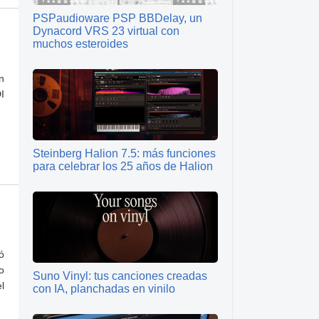
PSPaudioware PSP BBDelay, un
Dynacord VRS 23 virtual con
muchos esteroides
n
I
Steinberg Halion 7.5: más funciones
para celebrar los 25 años de Halion
ó
o
Suno Vinyl: tus canciones creadas
l
con IA, planchadas en vinilo