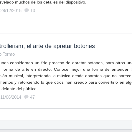
svelado muchos de los detalles del dispositivo.
 29/12/2015
13
rollerism, el arte de apretar botones
o Tormo
unos considerado un frío proceso de apretar botones, para otros un
 forma de arte en directo. Conoce mejor una forma de entender l
sión musical, interpretando la música desde aparatos que no parece
umentos y retorciendo lo que otros han creado para convertirlo en alg
 delante del público.
 11/06/2014
47