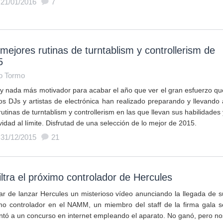
 21/01/2016
7
mejores rutinas de turntablism y controllerism de
5
o Tormo
y nada más motivador para acabar el año que ver el gran esfuerzo qu
os DJs y artistas de electrónica han realizado preparando y llevando 
utinas de turntablism y controllerism en las que llevan sus habilidades 
vidad al límite. Disfrutad de una selección de lo mejor de 2015.
 31/12/2015
21
iltra el próximo controlador de Hercules
ar de lanzar Hercules un misterioso vídeo anunciando la llegada de s
mo controlador en el NAMM, un miembro del staff de la firma gala s
ntó a un concurso en internet empleando el aparato. No ganó, pero no