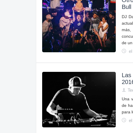
Otr
Bull
DJ Da
actua
más,
concu
de un
el
Las 
201
Te
Una v
de ha
para 
el