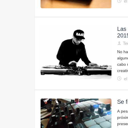
el
Las 
201
Te
No ha
algun
cabo r
creati
el
Se f
A pes
próxi
prese