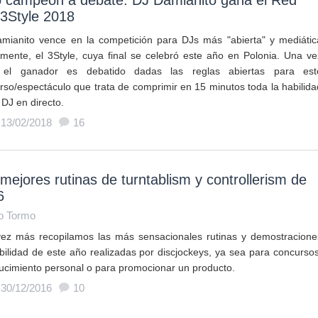
o campeón a debate: DJ Damianito gana el Red
 3Style 2018
mianito vence en la competición para DJs más "abierta" y mediátic
lmente, el 3Style, cuya final se celebró este año en Polonia. Una ve
 el ganador es debatido dadas las reglas abiertas para est
rso/espectáculo que trata de comprimir en 15 minutos toda la habilida
 DJ en directo.
 13/02/2018
16
mejores rutinas de turntablism y controllerism de
6
o Tormo
ez más recopilamos las más sensacionales rutinas y demostracione
bilidad de este año realizadas por discjockeys, ya sea para concursos
lucimiento personal o para promocionar un producto.
 30/12/2016
10