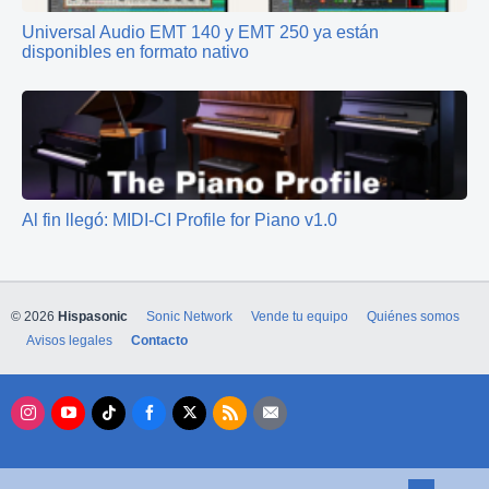
Universal Audio EMT 140 y EMT 250 ya están
disponibles en formato nativo
Al fin llegó: MIDI-CI Profile for Piano v1.0
© 2026
Hispasonic
Sonic Network
Vende tu equipo
Quiénes somos
Avisos legales
Contacto