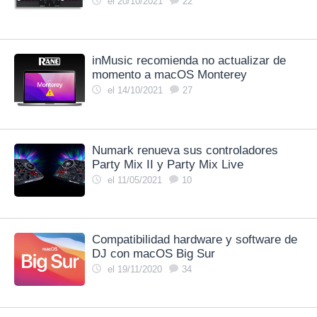
el 20/10/2021
22
inMusic recomienda no actualizar de
momento a macOS Monterey
el 14/10/2021
27
Numark renueva sus controladores
Party Mix II y Party Mix Live
el 11/05/2021
10
Compatibilidad hardware y software de
DJ con macOS Big Sur
el 19/11/2020
34