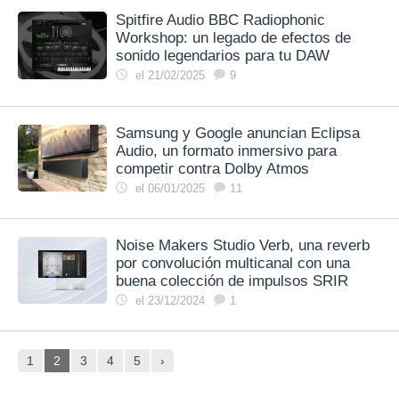
Spitfire Audio BBC Radiophonic
Workshop: un legado de efectos de
sonido legendarios para tu DAW
el 21/02/2025
9
Samsung y Google anuncian Eclipsa
Audio, un formato inmersivo para
competir contra Dolby Atmos
el 06/01/2025
11
Noise Makers Studio Verb, una reverb
por convolución multicanal con una
buena colección de impulsos SRIR
el 23/12/2024
1
1
2
3
4
5
›