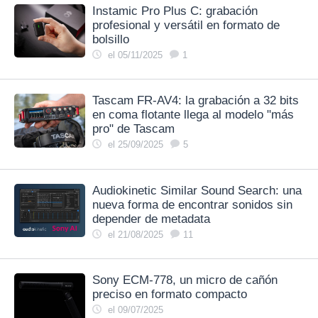
Instamic Pro Plus C: grabación
profesional y versátil en formato de
bolsillo
el 05/11/2025
1
Tascam FR-AV4: la grabación a 32 bits
en coma flotante llega al modelo "más
pro" de Tascam
el 25/09/2025
5
Audiokinetic Similar Sound Search: una
nueva forma de encontrar sonidos sin
depender de metadata
el 21/08/2025
11
Sony ECM-778, un micro de cañón
preciso en formato compacto
el 09/07/2025