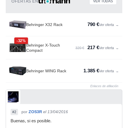
OFERTAS EN
VER TODAS
790 €
Behringer X32 Rack
Ver oferta
→
-32%
Behringer X-Touch
217 €
320 €
Ver oferta
→
Compact
1.385 €
Behringer WING Rack
Ver oferta
→
Enlaces de afiliación
por
ZOS3R
el 13/04/2016
#2
Buenas, si es posible.