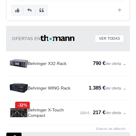
OFERTAS EN
VER TODAS
790 €
Behringer X32 Rack
Ver oferta
→
1.385 €
Behringer WING Rack
Ver oferta
→
-32%
Behringer X-Touch
217 €
320 €
Ver oferta
→
Compact
Enlaces de afiliación