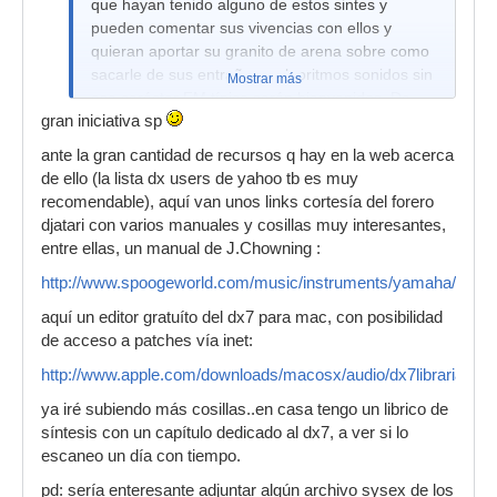
que hayan tenido alguno de estos sintes y
pueden comentar sus vivencias con ellos y
quieran aportar su granito de arena sobre como
sacarle de sus entrañas y algoritmos sonidos sin
Mostrar más
ese carácter FM típico serán bienvenidos. De
gran iniciativa sp
entrada os digo que si es posible. Según los
comentarios podemos ir avanzando y
ante la gran cantidad de recursos q hay en la web acerca
metiendonos en "harina" o en detalle. Estaría
de ello (la lista dx users de yahoo tb es muy
bién una explicación y entendimiento de como se
recomendable), aquí van unos links cortesía del forero
organizan los algoritmos y operadores dentro de
djatari con varios manuales y cosillas muy interesantes,
un sonido. Sobre trucos de programación o
entre ellas, un manual de J.Chowning :
simplemente comentarios al hilo estarán
http://www.spoogeworld.com/music/instruments/yamaha/main
aceptados. ¿Que os parece?
aquí un editor gratuíto del dx7 para mac, con posibilidad
Dentro de este hilo se pueden mover los TX-802
de acceso a patches vía inet:
(DX-7 II en rack), TX-7, DX-5 y sucedaneos.
http://www.apple.com/downloads/macosx/audio/dx7librarian.ht
ya iré subiendo más cosillas..en casa tengo un librico de
síntesis con un capítulo dedicado al dx7, a ver si lo
escaneo un día con tiempo.
pd: sería enteresante adjuntar algún archivo sysex de los