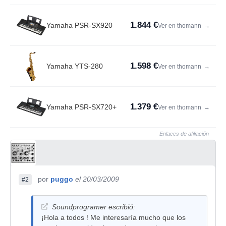
1.844 €
Yamaha PSR-SX920
Ver en thomann
→
1.598 €
Yamaha YTS-280
Ver en thomann
→
1.379 €
Yamaha PSR-SX720+
Ver en thomann
→
Enlaces de afiliación
por
puggo
el 20/03/2009
#2
Soundprogramer escribió:
¡Hola a todos ! Me interesaría mucho que los