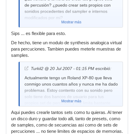
de percusión? ¿puedo crear sets propios con
sonidos procedentes del sampler e internos
modificados por mi?
Mostrar más
Sips ... es flexible para esto.
De hecho, tiene un modulo de synthesis analogica virtual
para percuciones. Tambien puedes meterle muestras de
samples.
Turkil2 @ 20 Jul 2007 - 01:15 PM escribió:
Actualmente tengo un Roland XP-80 que lleva
conmigo unos cuantos años y nunca me ha dado
problemas. Estoy contento con su sonido pero
solo tiene dos bancos de usuario para tus
Mostrar más
propios set de percusión y me limita bastante
(además de solo poder editar los sonidos que
Aqui puedes crearle tantos sets como tu quieras. Al tener
trae). No utilizo percusión al uso (ya tenemos un
un disco duro y guardar todo alli, tanto de presets, como
batería para eso) si no sonidos de tipo más
de samples, como de secuencias asi como de sets de
industrial, con distorsión en algunos casos. Por
percuciones ... no tiene limites de espacios de memorias.