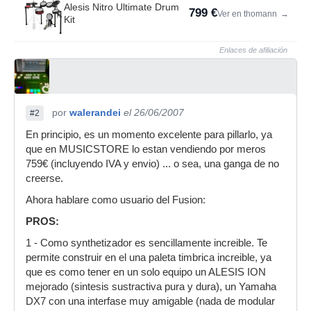
Alesis Nitro Ultimate Drum
799 €
Ver en thomann
→
Kit
Enlaces de afiliación
por
walerandei
el 26/06/2007
#2
En principio, es un momento excelente para pillarlo, ya
que en MUSICSTORE lo estan vendiendo por meros
759€ (incluyendo IVA y envio) ... o sea, una ganga de no
creerse.
Ahora hablare como usuario del Fusion:
PROS:
1 - Como synthetizador es sencillamente increible. Te
permite construir en el una paleta timbrica increible, ya
que es como tener en un solo equipo un ALESIS ION
mejorado (sintesis sustractiva pura y dura), un Yamaha
DX7 con una interfase muy amigable (nada de modular