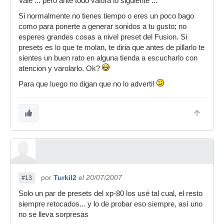
Vale ... pero ante todo valora lo siguiente ...
que es más versátil (aunque ya se que son
cosas diferentes) se convierte en una primera
Si normalmente no tienes tiempo o eres un poco bago
opción.
como para ponerte a generar sonidos a tu gusto; no
esperes grandes cosas a nivel preset del Fusion. Si
Un saludo
presets es lo que te molan, te diria que antes de pillarlo te
sientes un buen rato en alguna tienda a escucharlo con
atencion y varolarlo. Ok?
Para que luego no digan que no lo adverti!
por
Turkil2
el 20/07/2007
#13
Solo un par de presets del xp-80 los usé tal cual, el resto
siempre retocados... y lo de probar eso siempre, así uno
no se lleva sorpresas