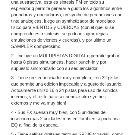
una sustractiva, esta es sintesis FM en todo su
esplendor q permite generar a gusto los algoritmos entre
portadoras y operadoras), un synthe de percuciones con
tinte analogicas, luego un synthetizador de modelado
fisico para VIENTOS y CUERDAS (con el que, si se
comprende esta sintesis, se podrian lograr regias
emulaciones de vientos y cuerdas), y por ultimo un
SAMPLER completisimo.
2 - Incluye un MULTIPISTAS DIGITAL q permite grabar
hasta 8 pistas simultaneas, hacer punch-in y por
supuesto sincronizarlo con su secuenciador.
3 - Tiene un secuenciador muy completo, con 32 pistas
que permite una edicion impecable y a gusto del usuario.
Actualmente utilizo 16 o 24 pistas para uso de sonidos
internos, y el resto para secuenciar otro synthes
externos y me va muy bien!
4 - Sus FX suenan muy bien, con 5 unidades de
insercion mas 2 unidades master. Tambien soporta una
EQ al final de la cadena.
5 - Tiene salidas digitales tanto en SPDIF (coaxial), como