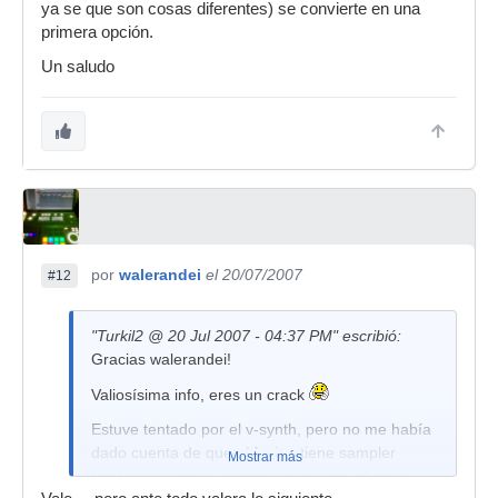
ya se que son cosas diferentes) se convierte en una
primera opción.
Un saludo
por
walerandei
el 20/07/2007
#12
"Turkil2 @ 20 Jul 2007 - 04:37 PM" escribió:
Gracias walerandei!
Valiosísima info, eres un crack
Estuve tentado por el v-synth, pero no me había
dado cuenta de que el fusion tiene sampler
Mostrar más
también, y viendo el precio que tiene ahora y