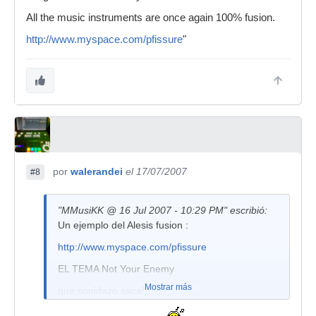
All the music instruments are once again 100% fusion.
http://www.myspace.com/pfissure
"
por
walerandei
el 17/07/2007
#8
"MMusiKK @ 16 Jul 2007 - 10:29 PM" escribió:
Un ejemplo del Alesis fusion :
http://www.myspace.com/pfissure
EL TEMA Not Your Enemy
Mostrar más
que sonidazo saca!
"We recorded another New Wave track this