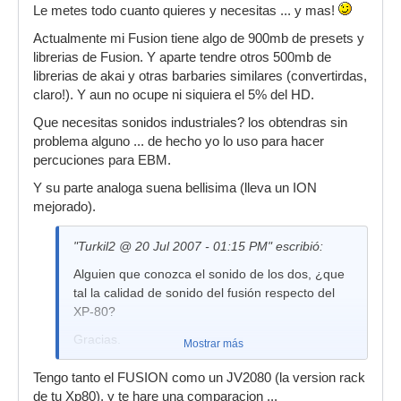
eso me interesa saber que posibilidades tiene el
Le metes todo cuanto quieres y necesitas ... y mas!
fusión.
Actualmente mi Fusion tiene algo de 900mb de presets y
librerias de Fusion. Y aparte tendre otros 500mb de
librerias de akai y otras barbaries similares (convertirdas,
claro!). Y aun no ocupe ni siquiera el 5% del HD.
Que necesitas sonidos industriales? los obtendras sin
problema alguno ... de hecho yo lo uso para hacer
percuciones para EBM.
Y su parte analoga suena bellisima (lleva un ION
mejorado).
"Turkil2 @ 20 Jul 2007 - 01:15 PM" escribió:
Alguien que conozca el sonido de los dos, ¿que
tal la calidad de sonido del fusión respecto del
XP-80?
Gracias.
Mostrar más
Tengo tanto el FUSION como un JV2080 (la version rack
de tu Xp80), y te hare una comparacion ...