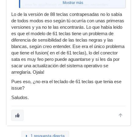
Mostrar más
eso lo apañaron en las versiones recientes.
El teclado de la version 61 salio muy bueno, ya
Lo de la versión de 88 teclas contrapesadas no lo sabía
que lo fabrica la gente de FATAR.
de todos modos eso según tú ocurría con unas primeras
versiones y ya no te las encontrarás. Lo que había leido
Saludos walerianos!
es que el modelo de 61 teclas tiene un problema de
diferencia de sensibilidad de las teclas negras y las
blancas, según creo entender. Ese era el único problema
que tiene el fusion( en el de 61 teclas), lo del conector
sata es muy feo pero puede aguantarse y si les da por
sacar una actualización del sistema operativo se
arreglaría. Ojala!
Pues eso, ¿no era el teclado de 61 teclas que tenia ese
issue?
Saludos.
1 respuesta directa