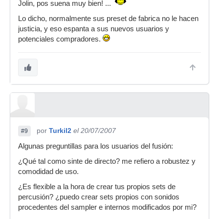
Jolin, pos suena muy bien! ...
weekend, but this time used a semi David Bowie
type vocal on it. The song is "Not Your Enemy".
Lo dicho, normalmente sus preset de fabrica no le hacen
justicia, y eso espanta a sus nuevos usuarios y
All the music instruments are once again 100%
potenciales compradores.
fusion.
http://www.myspace.com/pfissure
"
por
Turkil2
el 20/07/2007
#9
Algunas preguntillas para los usuarios del fusión:
¿Qué tal como sinte de directo? me refiero a robustez y
comodidad de uso.
¿Es flexible a la hora de crear tus propios sets de
percusión? ¿puedo crear sets propios con sonidos
procedentes del sampler e internos modificados por mi?