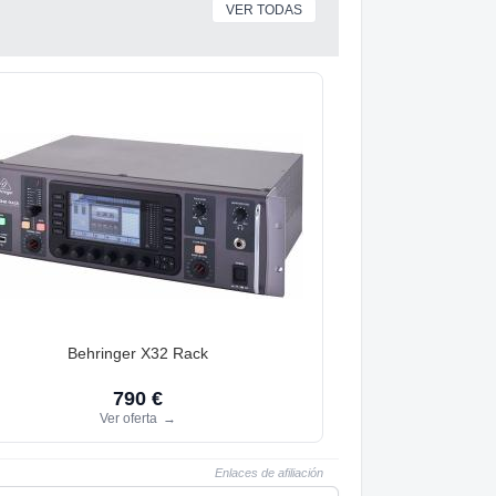
VER TODAS
Behringer X32 Rack
790 €
Ver oferta
→
Enlaces de afiliación