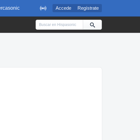

rcasonic
Accede
Regístrate