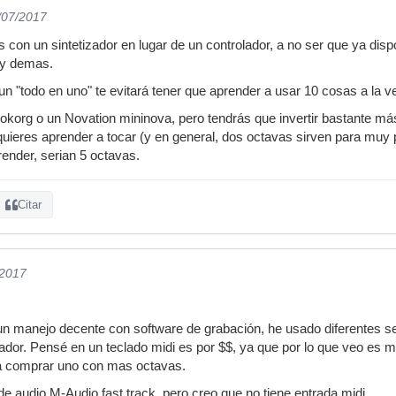
/07/2017
con un sintetizador en lugar de un controlador, a no ser que ya dispo
 y demas.
n "todo en uno" te evitará tener que aprender a usar 10 cosas a la v
korg o un Novation mininova, pero tendrás que invertir bastante más
uieres aprender a tocar (y en general, dos octavas sirven para muy 
ender, serian 5 octavas.
Citar
/2017
un manejo decente con software de grabación, he usado diferentes s
dor. Pensé en un teclado midi es por $$, ya que por lo que veo es 
a comprar uno con mas octavas.
de audio M-Audio fast track, pero creo que no tiene entrada midi.