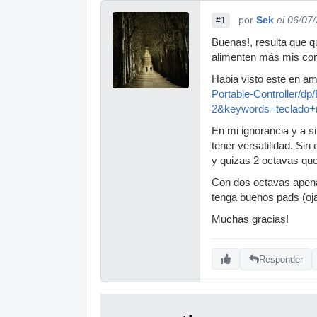
por
Sek
el 06/07
#1
Buenas!, resulta que 
alimenten más mis comp
Habia visto este en a
Portable-Controller/
2&keywords=teclado+
En mi ignorancia y a s
tener versatilidad. Si
y quizas 2 octavas qu
Con dos octavas apena
tenga buenos pads (oj
Muchas gracias!
Responder