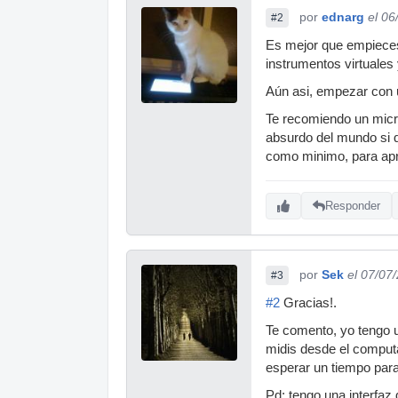
por
ednarg
el 06
#2
Es mejor que empieces 
instrumentos virtuales
Aún asi, empezar con u
Te recomiendo un micro
absurdo del mundo si q
como minimo, para apr
Responder
por
Sek
el 07/07
#3
#2
Gracias!.
Te comento, yo tengo 
midis desde el computa
esperar un tiempo par
Pd: tengo una interfaz 