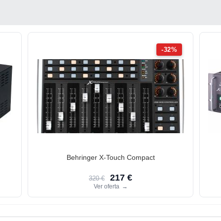
-32%
Behringer X-Touch Compact
217 €
320 €
Ver oferta
→