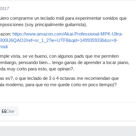
/2017
quiero comprarme un teclado midi para experimentar sonidos que
osiciones (soy principalmente guitarrista).
mazon:
https://www.amazon.com/Akai-Professional-MPK-Ultra-
dp/B00IJ6QAO2/ref=sr_1_2?ie=UTF8&qid=1499359336&sr=8-
midi
imple vista, se ve bueno, con algunos pads que me permiten
n embargo, pensando bien... tengo ganas de aprender a tocar piano,
eda muy corto para esto, que opinan?.
s es?, o que teclado de 3 o 4 octavas me recomiendan que
ala moderno, para que no me quede corto en poco tiempo)?
Citar