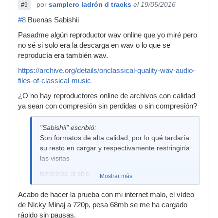
por
samplero ladrón d tracks
el 19/05/2016
#9
#8
Buenas Sabishii
Pasadme algún reproductor wav online que yo miré pero
no sé si solo era la descarga en wav o lo que se
reproducía era también wav.
https://archive.org/details/onclassical-quality-wav-audio-
files-of-classical-music
¿O no hay reproductores online de archivos con calidad
ya sean con compresión sin perdidas o sin compresión?
"Sabishii" escribió:
Son formatos de alta calidad, por lo qué tardaría
su resto en cargar y respectivamente restringiría
las visitas
terricolas al sitio.
Mostrar más
Acabo de hacer la prueba con mi internet malo, el vídeo
de Nicky Minaj a 720p, pesa 68mb se me ha cargado
rápido sin pausas.