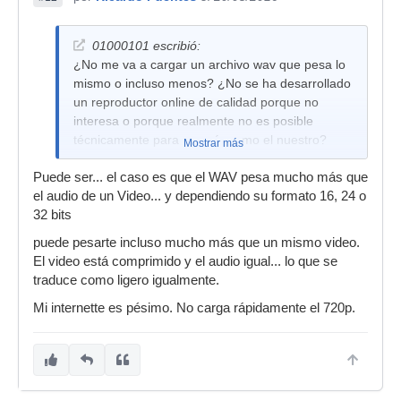
01000101 escribió:
¿No me va a cargar un archivo wav que pesa lo
mismo o incluso menos? ¿No se ha desarrollado
un reproductor online de calidad porque no
interesa o porque realmente no es posible
técnicamente para un país como el nuestro?
Mostrar más
Puede ser... el caso es que el WAV pesa mucho más que
el audio de un Video... y dependiendo su formato 16, 24 o
32 bits
puede pesarte incluso mucho más que un mismo video.
El video está comprimido y el audio igual... lo que se
traduce como ligero igualmente.
Mi internette es pésimo. No carga rápidamente el 720p.