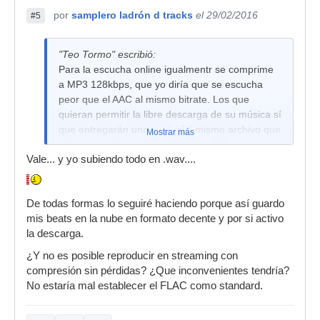
por
samplero ladrón d tracks
el 29/02/2016
#5
"Teo Tormo" escribió:
Para la escucha online igualmentr se comprime
a MP3 128kbps, que yo diría que se escucha
peor que el AAC al mismo bitrate. Los que
quieran permitir la libre descarga de su música sí
que entregarán una copia del mismo archivo que
Mostrar más
suban, pero la escucha es mp3 a 128.
Vale... y yo subiendo todo en .wav....
De todas formas lo seguiré haciendo porque así guardo
mis beats en la nube en formato decente y por si activo
la descarga.
¿Y no es posible reproducir en streaming con
compresión sin pérdidas? ¿Que inconvenientes tendría?
No estaría mal establecer el FLAC como standard.