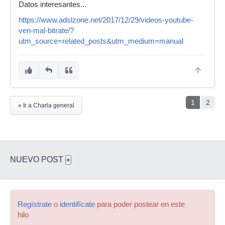
Datos interesantes...
https://www.adslzone.net/2017/12/29/videos-youtube-
ven-mal-bitrate/?
utm_source=related_posts&utm_medium=manual
1
2
« Ir a Charla general
NUEVO POST
×
Regístrate
o
identifícate
para poder postear en este
hilo