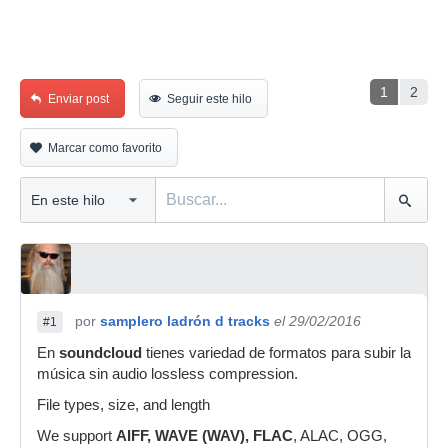
1
2
Enviar post
Seguir este hilo
Marcar como favorito
por
samplero ladrón d tracks
el 29/02/2016
#1
En
soundcloud
tienes variedad de formatos para subir la
música sin audio lossless compression.
File types, size, and length
We support
AIFF, WAVE (WAV), FLAC
, ALAC, OGG,