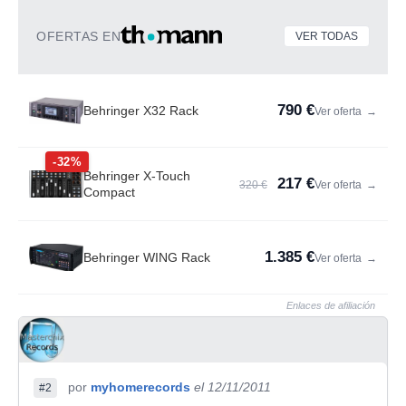
OFERTAS EN
VER TODAS
790 €
Behringer X32 Rack
Ver oferta
→
-32%
Behringer X-Touch
217 €
320 €
Ver oferta
→
Compact
1.385 €
Behringer WING Rack
Ver oferta
→
Enlaces de afiliación
por
myhomerecords
el 12/11/2011
#2