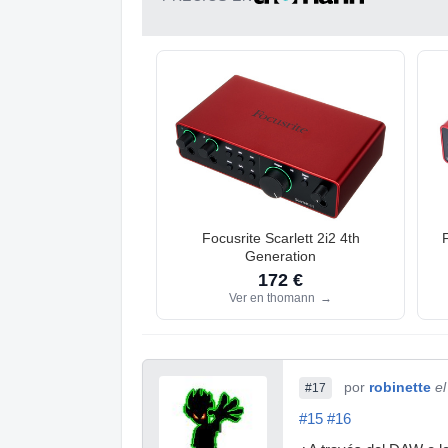
Focusrite Scarlett 2i2 4th
Generation
172 €
Ver en thomann
→
por
robinette
e
#17
#15
#16