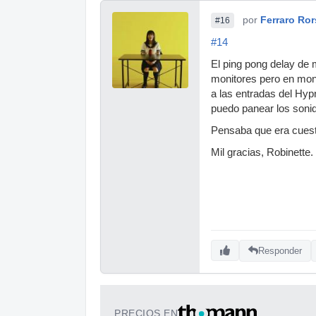
por
Ferraro Ro
#16
#14
El ping pong delay de
monitores pero en mono,
a las entradas del Hyp
puedo panear los sonido
Pensaba que era cuesti
Mil gracias, Robinette.
Responder
PRECIOS EN