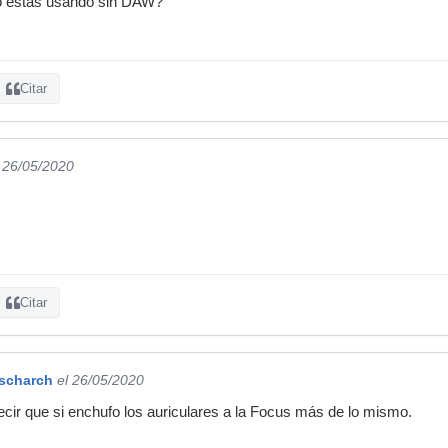
o estás usando sin DAW?
Citar
l 26/05/2020
Citar
rscharch
el 26/05/2020
ir que si enchufo los auriculares a la Focus más de lo mismo.