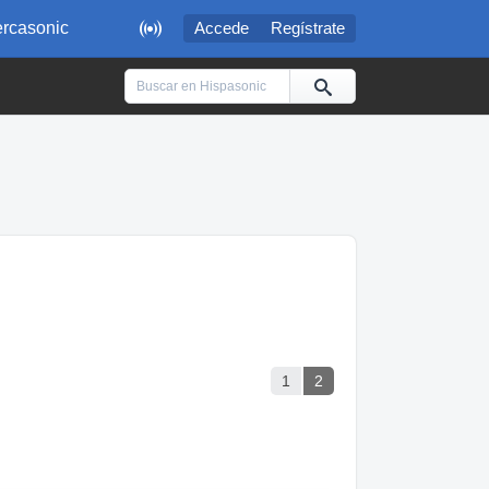

rcasonic
Accede
Regístrate
1
2