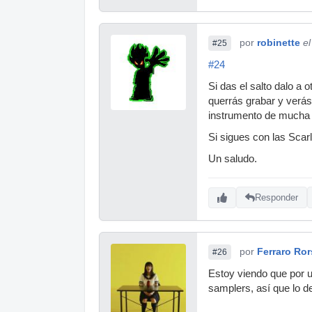
por
robinette
e
#25
#24
Si das el salto dalo a 
querrás grabar y verás
instrumento de mucha s
Si sigues con las Scarl
Un saludo.
Responder
por
Ferraro Ro
#26
Estoy viendo que por u
samplers, así que lo d