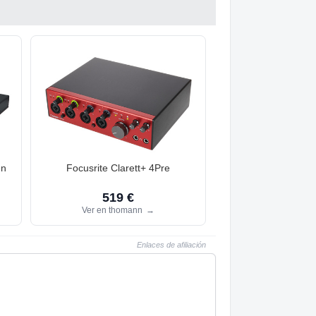
en
Focusrite Clarett+ 4Pre
519 €
Ver en thomann
→
Enlaces de afiliación