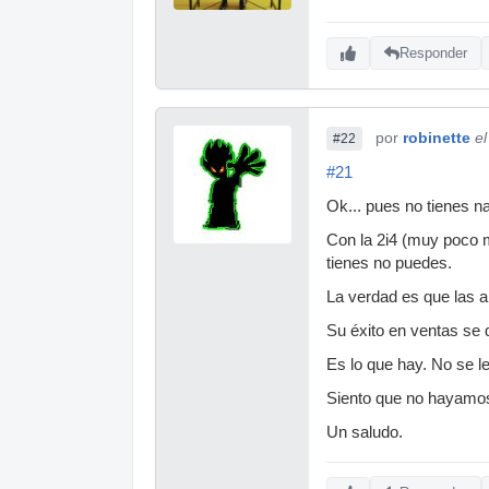
Responder
por
robinette
e
#22
#21
Ok... pues no tienes 
Con la 2i4 (muy poco m
tienes no puedes.
La verdad es que las a
Su éxito en ventas se 
Es lo que hay. No se l
Siento que no hayamos
Un saludo.