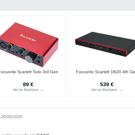
Focusrite Scarlett Solo 3rd Gen
Focusrite Scarlett 18i20 4th G
89 €
539 €
Ver en thomann
→
Ver en thomann
→
l 26/05/2020