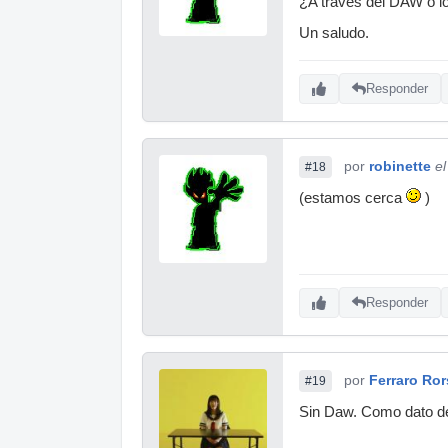
¿A través del DAW o l
Un saludo.
Responder
por
robinette
e
#18
(estamos cerca
)
Responder
por
Ferraro Ro
#19
Sin Daw. Como dato dec