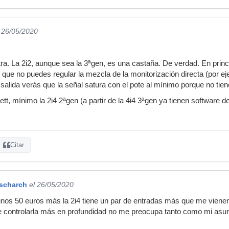
l 26/05/2020
otra. La 2i2, aunque sea la 3ªgen, es una castaña. De verdad. En princi
 que no puedes regular la mezcla de la monitorización directa (por eje
alida verás que la señal satura con el pote al mínimo porque no tien
ett, mínimo la 2i4 2ªgen (a partir de la 4i4 3ªgen ya tienen software d
Citar
rscharch
el 26/05/2020
nos 50 euros más la 2i4 tiene un par de entradas más que me vienen
e controlarla más en profundidad no me preocupa tanto como mi asun