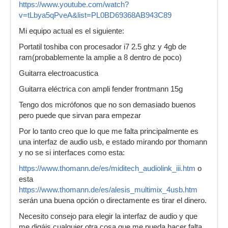
https://www.youtube.com/watch?
v=tLbya5qPveA&list=PL0BD69368AB943C89
Mi equipo actual es el siguiente:
Portatil toshiba con procesador i7 2.5 ghz y 4gb de
ram(probablemente la amplie a 8 dentro de poco)
Guitarra electroacustica
Guitarra eléctrica con ampli fender frontmann 15g
Tengo dos micrófonos que no son demasiado buenos
pero puede que sirvan para empezar
Por lo tanto creo que lo que me falta principalmente es
una interfaz de audio usb, e estado mirando por thomann
y no se si interfaces como esta:
https://www.thomann.de/es/miditech_audiolink_iii.htm
o
esta
https://www.thomann.de/es/alesis_multimix_4usb.htm
serán una buena opción o directamente es tirar el dinero.
Necesito consejo para elegir la interfaz de audio y que
me digáis cualquier otra cosa que me pueda hacer falta.