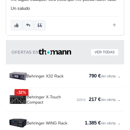
Un saludo
OFERTAS EN
VER TODAS
790 €
Behringer X32 Rack
Ver oferta
→
-32%
Behringer X-Touch
217 €
320 €
Ver oferta
→
Compact
1.385 €
Behringer WING Rack
Ver oferta
→