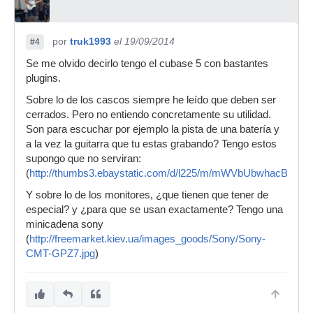
por
truk1993
el 19/09/2014
#4
Se me olvido decirlo tengo el cubase 5 con bastantes
plugins.
Sobre lo de los cascos siempre he leído que deben ser
cerrados. Pero no entiendo concretamente su utilidad.
Son para escuchar por ejemplo la pista de una batería y
a la vez la guitarra que tu estas grabando? Tengo estos
supongo que no serviran:
(
http://thumbs3.ebaystatic.com/d/l225/m/mWVbUbwhacBWtW
Y sobre lo de los monitores, ¿que tienen que tener de
especial? y ¿para que se usan exactamente? Tengo una
minicadena sony
(
http://freemarket.kiev.ua/images_goods/Sony/Sony-
CMT-GPZ7.jpg
)