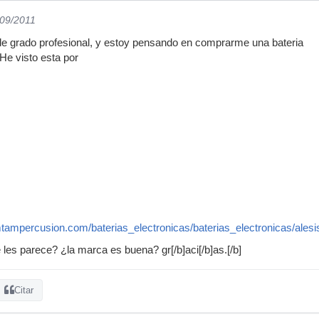
/09/2011
de grado profesional, y estoy pensando en comprarme una bateria
 He visto esta por
tampercusion.com/baterias_electronicas/baterias_electronicas/alesi
 les parece? ¿la marca es buena? gr[/b]aci[/b]as.[/b]
Citar