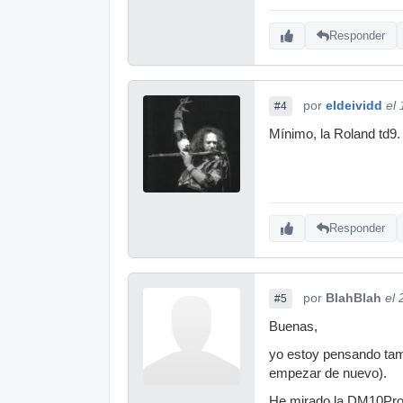
Responder
por
eldeividd
el
#4
Mínimo, la Roland td9.
Responder
por
BlahBlah
el 
#5
Buenas,
yo estoy pensando tamb
empezar de nuevo).
He mirado la DM10Pro q