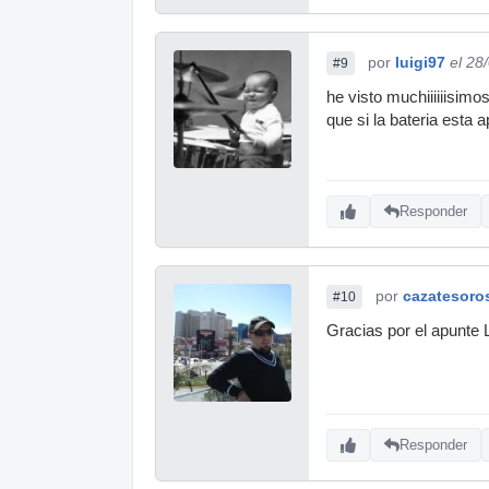
por
luigi97
el 28
#9
he visto muchiiiiiisim
que si la bateria esta
Responder
por
cazatesoro
#10
Gracias por el apunte L
Responder