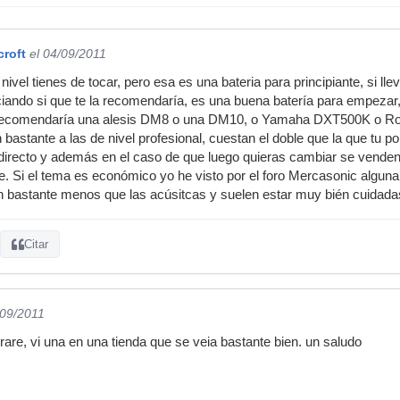
croft
el 04/09/2011
 nivel tienes de tocar, pero esa es una bateria para principiante, si l
niciando si que te la recomendaría, es una buena batería para empezar,
recomendaría una alesis DM8 o una DM10, o Yamaha DXT500K o Rola
 bastante a las de nivel profesional, cuestan el doble que la que tu 
directo y además en el caso de que luego quieras cambiar se venden
te. Si el tema es económico yo he visto por el foro Mercasonic algun
n bastante menos que las acúsitcas y suelen estar muy bién cuidada
Citar
/09/2011
are, vi una en una tienda que se veia bastante bien. un saludo