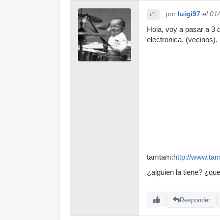
por
luigi97
el 01
#1
Hola, voy a pasar a 3 
electronica, (vecinos).
tamtam:
http://www.tam
¿alguien la tiene? ¿que
Responder