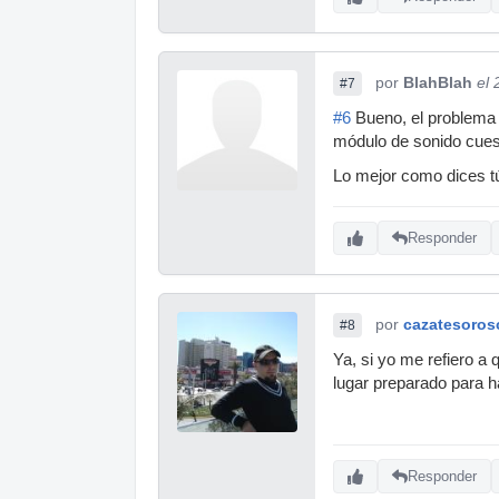
por
BlahBlah
el 
#7
#6
Bueno, el problema 
módulo de sonido cuest
Lo mejor como dices tú 
Responder
por
cazatesoros
#8
Ya, si yo me refiero a 
lugar preparado para h
Responder