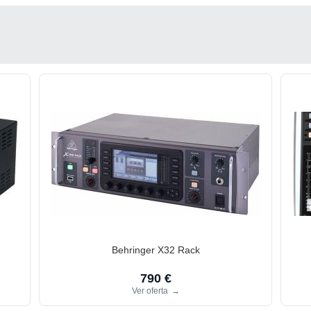
Behringer X32 Rack
790 €
Ver oferta
→