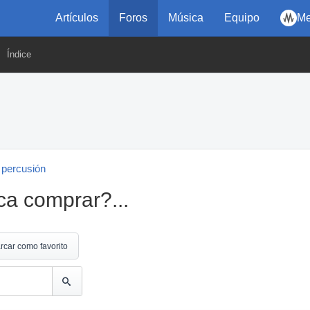
Artículos
Foros
Música
Equipo
Me
Índice
 percusión
ca comprar?...
rcar como favorito