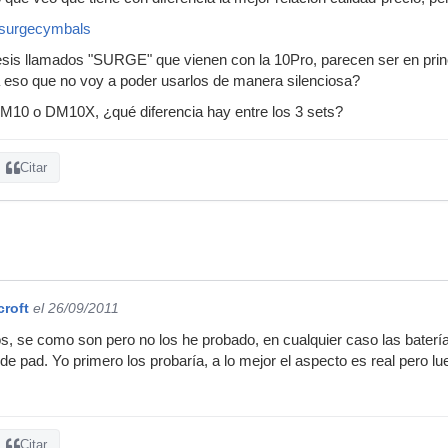
/surgecymbals
esis llamados "SURGE" que vienen con la 10Pro, parecen ser en princ
a eso que no voy a poder usarlos de manera silenciosa?
DM10 o DM10X, ¿qué diferencia hay entre los 3 sets?
Citar
croft
el 26/09/2011
, se como son pero no los he probado, en cualquier caso las baterí
 de pad. Yo primero los probaría, a lo mejor el aspecto es real pero l
Citar