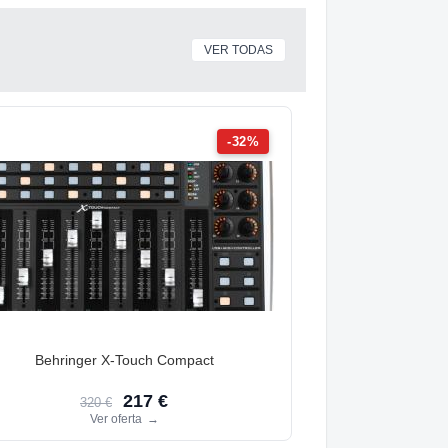
VER TODAS
-32%
Behringer X-Touch Compact
217 €
320 €
Ver oferta
→