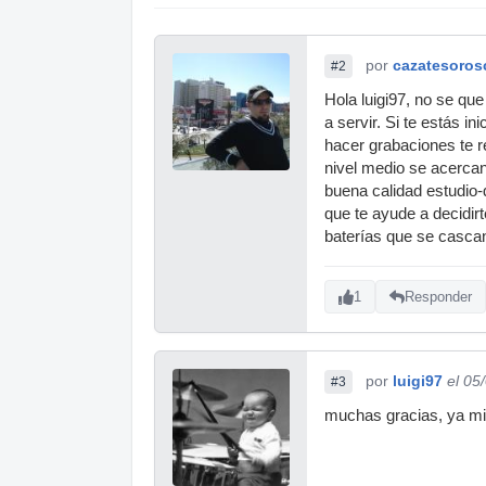
por
cazatesoros
#2
Hola luigi97, no se que
a servir. Si te estás i
hacer grabaciones te 
nivel medio se acercan
buena calidad estudio-
que te ayude a decidir
baterías que se casca
1
Responder
por
luigi97
el 05
#3
muchas gracias, ya mir