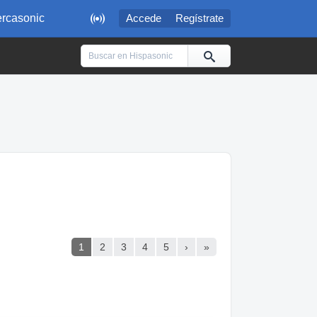

rcasonic
Accede
Regístrate
1
2
3
4
5
›
»