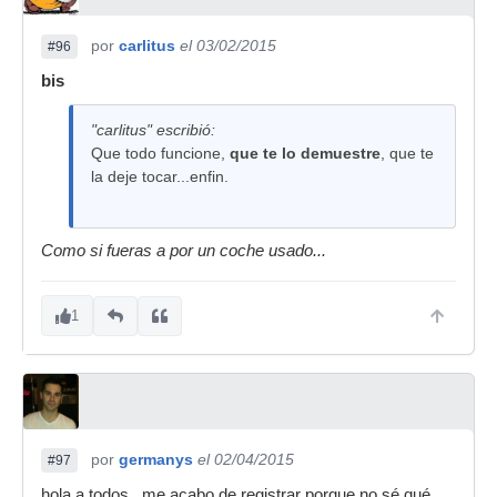
por
carlitus
el 03/02/2015
#96
bis
"carlitus" escribió:
Que todo funcione,
que te lo demuestre
, que te
la deje tocar...enfin.
Como si fueras a por un coche usado...
1
por
germanys
el 02/04/2015
#97
hola a todos , me acabo de registrar porque no sé qué