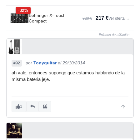
-32%
Behringer X-Touch
217 €
320 €
Ver oferta
→
Compact
Enlaces de afiliación
por
Tonyguitar
el 29/10/2014
#92
ah vale, entonces supongo que estamos hablando de la
misma bateria jeje.
1