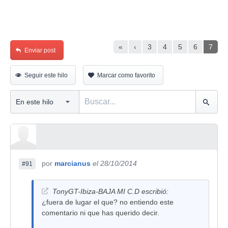
«
‹
3
4
5
6
7
Enviar post
Seguir este hilo
Marcar como favorito
por
marcianus
el 28/10/2014
#91
TonyGT-Ibiza-BAJA MI C.D escribió:
¿fuera de lugar el que? no entiendo este
comentario ni que has querido decir.