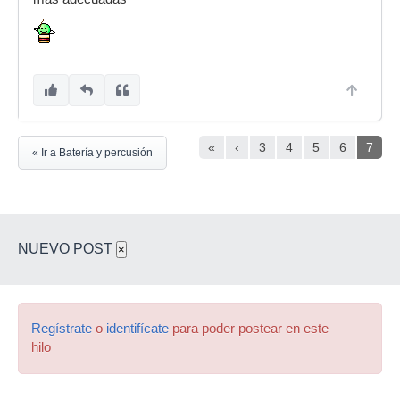
«
‹
3
4
5
6
7
« Ir a Batería y percusión
NUEVO POST
×
Regístrate
o
identifícate
para poder postear en este
hilo