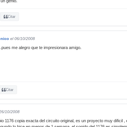
 un genio.
Citar
ónico
el 06/10/2008
pues me alegro que te impresionara amigo.
Citar
 26/10/2008
o 1176 copia exacta del circuito original, es un proyecto muy dificil 
segundo lo hice en menos de 1 semana, el sonido del 1176 es simplem