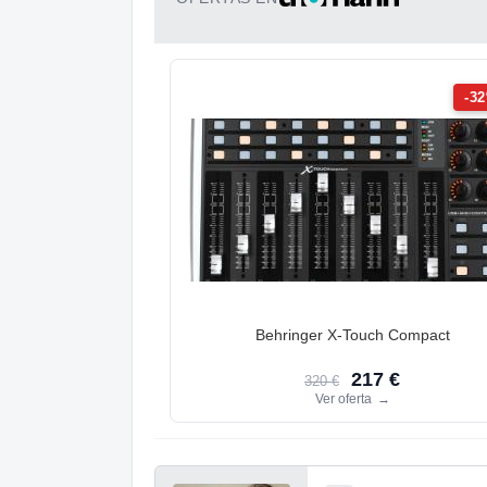
-3
Behringer X-Touch Compact
217 €
320 €
Ver oferta
→