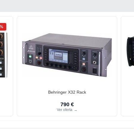
2%
Behringer X32 Rack
790 €
Ver oferta
→