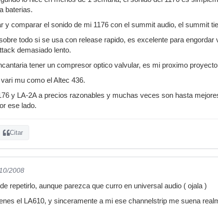
 baterias.
 y comparar el sonido de mi 1176 con el summit audio, el summit ti
s sobre todo si se usa con release rapido, es excelente para engordar
attack demasiado lento.
antaria tener un compresor optico valvular, es mi proximo proyect
vari mu como el Altec 436.
76 y LA-2A a precios razonables y muchas veces son hasta mejores 
or ese lado.
Citar
/10/2008
 repetirlo, aunque parezca que curro en universal audio ( ojala )
enes el LA610, y sinceramente a mi ese channelstrip me suena realme