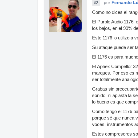
por
Fernando L
#2
Como no dices el rango
El Purple Audio 1176, 
los bajos, en el 99% d
Este 1176 lo utilizo a 
Su ataque puede ser ta
El 1176 es para muchos
El Aphex Compellor 320
marques. Por eso es mu
ser totalmente analógi
Grabas sin preocuparte
sonido, ni aplasta la 
lo bueno es que compri
Como tengo el 1176 para
porque sé que nunca van
voces, instrumentos ac
Estos compresores son