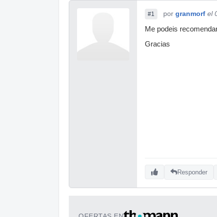
por
granmorf
el
#1
Me podeis recomendar 
Gracias
Responder
OFERTAS EN