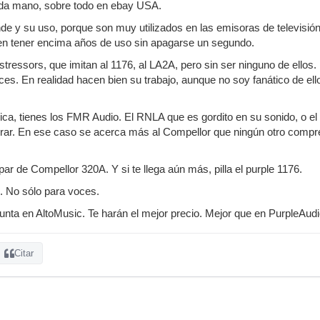
da mano, sobre todo en ebay USA.
nde y su uso, porque son muy utilizados en las emisoras de televisión
den tener encima años de uso sin apagarse un segundo.
stressors, que imitan al 1176, al LA2A, pero sin ser ninguno de ellos
ces. En realidad hacen bien su trabajo, aunque no soy fanático de ell
ica, tienes los FMR Audio. El RNLA que es gordito en su sonido, o 
ar. En ese caso se acerca más al Compellor que ningún otro compr
ar de Compellor 320A. Y si te llega aún más, pilla el purple 1176.
o. No sólo para voces.
egunta en AltoMusic. Te harán el mejor precio. Mejor que en PurpleAudio
Citar