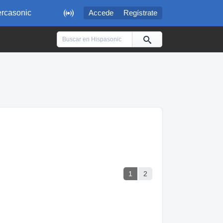

rcasonic
Accede
Regístrate
1
2