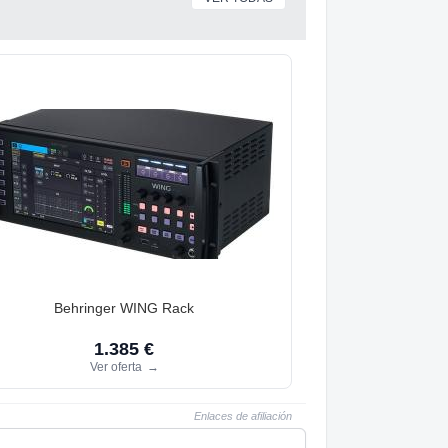
Behringer WING Rack
1.385 €
Ver oferta
→
Enlaces de afiliación