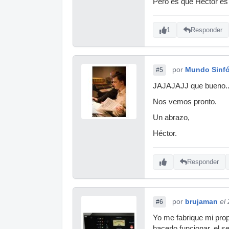
Pero es que Héctor es
1
Responder
por
Mundo Sinf
#5
JAJAJAJJ que bueno...
Nos vemos pronto.
Un abrazo,
Héctor.
Responder
por
brujaman
el
#6
Yo me fabrique mi propi
hacerlo funcionar, el 