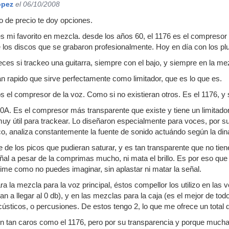
ópez
el 06/10/2008
 de precio te doy opciones.
es mi favorito en mezcla. desde los años 60, el 1176 es el compresor 
e los discos que se grabaron profesionalmente. Hoy en día con los pl
veces si trackeo una guitarra, siempre con el bajo, y siempre en la mez
n rapido que sirve perfectamente como limitador, que es lo que es.
 el compresor de la voz. Como si no existieran otros. Es el 1176, y s
A. Es el compresor más transparente que existe y tiene un limitado
y útil para trackear. Lo diseñaron especialmente para voces, por s
co, analiza constantemente la fuente de sonido actuándo según la di
 de los picos que pudieran saturar, y es tan transparente que no ti
señal a pesar de la comprimas mucho, ni mata el brillo. Es por eso qu
me como no puedes imaginar, sin aplastar ni matar la señal.
 la mezcla para la voz principal, éstos compellor los utilizo en las 
 a llegar al 0 db), y en las mezclas para la caja (es el mejor de tod
ústicos, o percusiones. De estos tengo 2, lo que me ofrece un total 
 tan caros como el 1176, pero por su transparencia y porque mucha