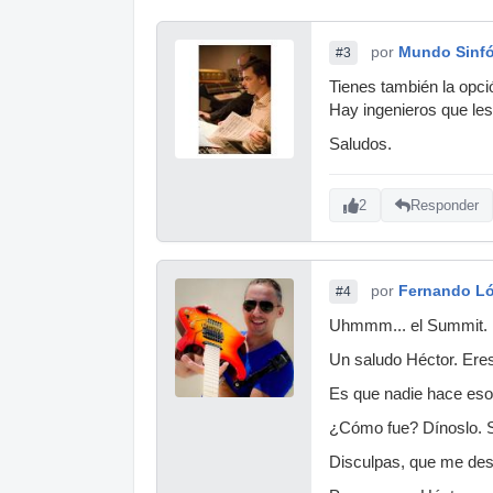
por
Mundo Sinf
#3
Tienes también la opci
Hay ingenieros que le
Saludos.
2
Responder
por
Fernando L
#4
Uhmmm... el Summit.
Un saludo Héctor. Eres
Es que nadie hace eso
¿Cómo fue? Dínoslo. Se
Disculpas, que me des