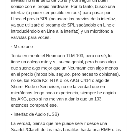
intentar no tirar tanto de VSTs y conseguir un buen
sonido con el propio hardware. Por lo tanto, busco una
interfaz (a poder ser posible en rack) para pasar por
Línea el previo SPL (no usare los previos de la interfaz,
ya que utilizaré el preamp de SPL sacándolo en Line e
introduciéndolo en Line a la interfaz) y un micrófono a
válvulas para voces.
- Micrófono
Tenía en mente el Neumann TLM 103, pero no sé, lo
tiene un colega mío y si, suena genial, pero busco algo
que suene algo mejor que un Neumann con algo menos
en el precio (imposible, seguro, pero necesito opiniones),
no sé, los Rode K2, NTK o los AKG C414 o algo de
Shure, Rode o Senheiser, no se la verdad que en
micrófonos tengo poca experiencia, siempre he cogido
los AKG, pero si no me van a dar lo que un 103,
entonces compraré ese.
- Interfaz de Audio (USB)
La verdad, pienso que me puede servir desde una
Scarlett/Clarett de las más baratitas hasta una RME o las