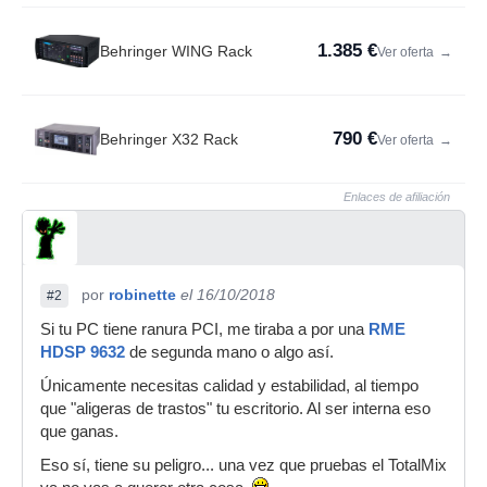
1.385 €
Behringer WING Rack
Ver oferta
→
790 €
Behringer X32 Rack
Ver oferta
→
Enlaces de afiliación
por
robinette
el 16/10/2018
#2
Si tu PC tiene ranura PCI, me tiraba a por una
RME
HDSP 9632
de segunda mano o algo así.
Únicamente necesitas calidad y estabilidad, al tiempo
que "aligeras de trastos" tu escritorio. Al ser interna eso
que ganas.
Eso sí, tiene su peligro... una vez que pruebas el TotalMix