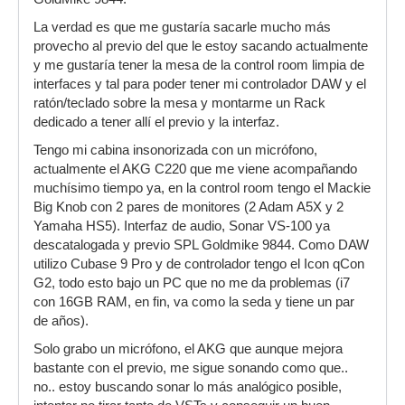
La verdad es que me gustaría sacarle mucho más
provecho al previo del que le estoy sacando actualmente
y me gustaría tener la mesa de la control room limpia de
interfaces y tal para poder tener mi controlador DAW y el
ratón/teclado sobre la mesa y montarme un Rack
dedicado a tener allí el previo y la interfaz.
Tengo mi cabina insonorizada con un micrófono,
actualmente el AKG C220 que me viene acompañando
muchísimo tiempo ya, en la control room tengo el Mackie
Big Knob con 2 pares de monitores (2 Adam A5X y 2
Yamaha HS5). Interfaz de audio, Sonar VS-100 ya
descatalogada y previo SPL Goldmike 9844. Como DAW
utilizo Cubase 9 Pro y de controlador tengo el Icon qCon
G2, todo esto bajo un PC que no me da problemas (i7
con 16GB RAM, en fin, va como la seda y tiene un par
de años).
Solo grabo un micrófono, el AKG que aunque mejora
bastante con el previo, me sigue sonando como que..
no.. estoy buscando sonar lo más analógico posible,