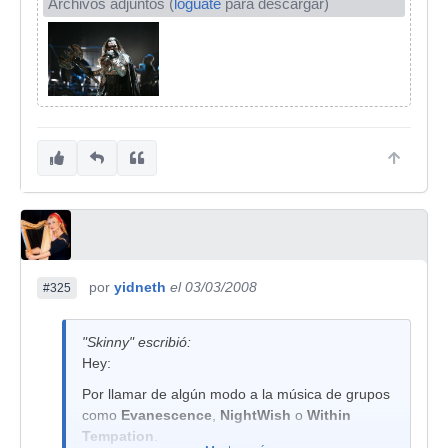
Archivos adjuntos (
logúate
para descargar)
por
yidneth
el 03/03/2008
#325
"Skinny" escribió:
Hey:
Por llamar de algún modo a la música de grupos
como
Evanescence
,
NightWish
o
Within
Tempation
.