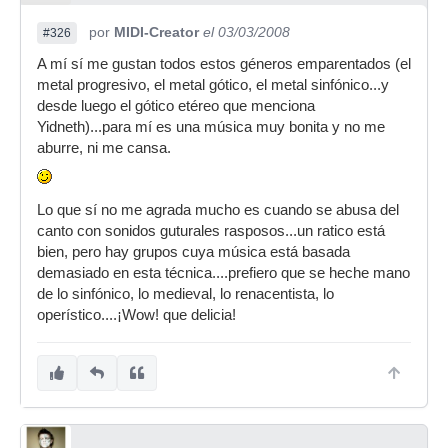
¿Saturación? ¿falta de imaginación? ¿no estais
por
MIDI-Creator
el 03/03/2008
#326
ya aburridos y hastiados de estos grupos? .....
preguntas al aire para quien quiera recogerlas...
A mí sí me gustan todos estos géneros emparentados (el
metal progresivo, el metal gótico, el metal sinfónico...y
desde luego el gótico etéreo que menciona
saludos
Yidneth)...para mí es una música muy bonita y no me
aburre, ni me cansa.
Lo que sí no me agrada mucho es cuando se abusa del
canto con sonidos guturales rasposos...un ratico está
bien, pero hay grupos cuya música está basada
demasiado en esta técnica....prefiero que se heche mano
de lo sinfónico, lo medieval, lo renacentista, lo
operístico....¡Wow! que delicia!