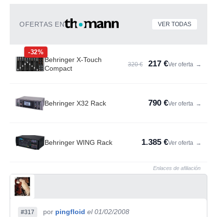
OFERTAS EN
VER TODAS
-32%
Behringer X-Touch
217 €
320 €
Ver oferta
→
Compact
790 €
Behringer X32 Rack
Ver oferta
→
1.385 €
Behringer WING Rack
Ver oferta
→
Enlaces de afiliación
por
pingfloid
el 01/02/2008
#317