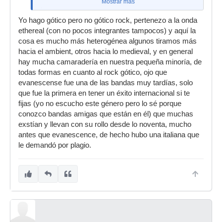
Mostrar más
i
Yo hago gótico pero no gótico rock, pertenezo a la onda
Sin entrar en si es buena o mala música (eso ya
ethereal (con no pocos integrantes tampocos) y aquí la
va en gustos, aunque a mi personalmente me
cosa es mucho más heterogénea algunos tiramos más
deja bastante indiferente, sin llegar a
hacia el ambient, otros hacia lo medieval, y en general
molestarme) pienso que estan saliendo
hay mucha camaradería en nuestra pequeña minoría, de
demasiados clones de
Evanescence
(grupo
todas formas en cuanto al rock gótico, ojo que
este que tampoco inventaba nada, simplemente
evanescense fue una de las bandas muy tardías, solo
añadia una cantante femenina de voz cálida a la
que fue la primera en tener un éxito internacional si te
típica musica gothic-rock de toda la vida), donde
fijas (yo no escucho este género pero lo sé porque
no sólo la música es harto similar, sino que las
conozco bandas amigas que están en él) que muchas
cantantes tienen todas exactamente el mismo
exstían y llevan con su rollo desde lo noventa, mucho
timbre de voz, haciendo imposible distinguirlas,
antes que evanescence, de hecho hubo una italiana que
sobre todo la de
Within Tempation
, que tiene la
le demandó por plagio.
MISMA voz y canta exactamente IGUAL que la
cantante
Amy Lee
de Evancescence... algo ya
descarado.
Personalmente me pones una canción de uno de
estos tres grupos, y me resulta totalmente
imposible adivinar a cual de los tres pertenece. :