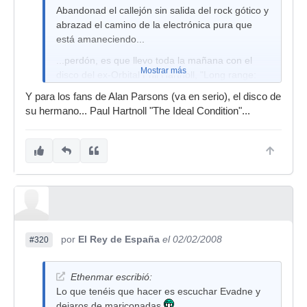
Abandonad el callejón sin salida del rock gótico y
abrazad el camino de la electrónica pura que
está amaneciendo...
...perdón, es que llevo toda la mañana con el
Mostrar más
disco del ex-Orbital Phil Hartnoll, "Long range:
Madness & me" y estoy como muy enganchado.
Y para los fans de Alan Parsons (va en serio), el disco de
y me he liao, claro, me he liao.
su hermano... Paul Hartnoll "The Ideal Condition"...
por
El Rey de España
el 02/02/2008
#320
Ethenmar escribió:
Lo que tenéis que hacer es escuchar Evadne y
dejaros de mariconadas