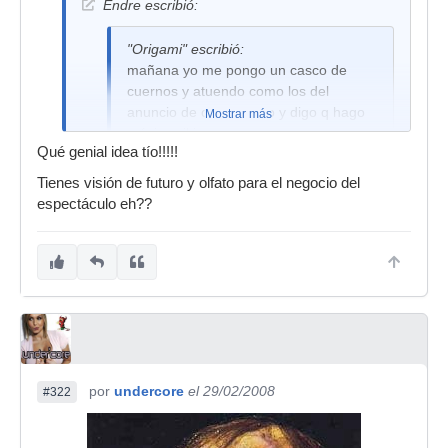
Endre escribió:
"Origami" escribió:
mañana yo me pongo un casco de
cuernos y atuendo como los del
anuncio de cerveza o o y digo q hago
Mostrar más
música vikinga.
Qué genial idea tío!!!!!
Tienes visión de futuro y olfato para el negocio del
espectáculo eh??
por
undercore
el 29/02/2008
#322