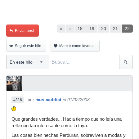
«
‹
18
19
20
21
22
Enviar post
Seguir este hilo
Marcar como favorito
por
musicaddict
el 01/02/2008
#316
Que grandes verdades... Hacia tiempo que no leía una
reflexión tan interesante como la tuya.
Las cosas bien hechas Perduran, sobreviven a modas y