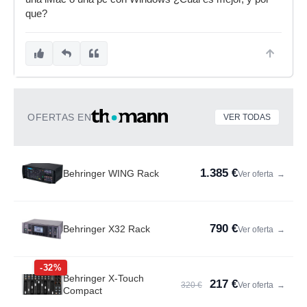
que?
OFERTAS EN
VER TODAS
1.385 €
Behringer WING Rack
Ver oferta
→
790 €
Behringer X32 Rack
Ver oferta
→
-32%
Behringer X-Touch
217 €
320 €
Ver oferta
→
Compact