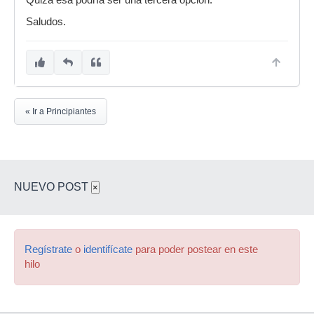
Quizá esa podría ser una tercera opción.
Saludos.
« Ir a Principiantes
NUEVO POST
×
Regístrate
o
identifícate
para poder postear en este
hilo