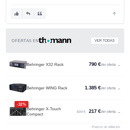
OFERTAS EN
VER TODAS
790 €
Behringer X32 Rack
Ver oferta
→
1.385 €
Behringer WING Rack
Ver oferta
→
-32%
Behringer X-Touch
217 €
320 €
Ver oferta
→
Compact
Enlaces de afiliación