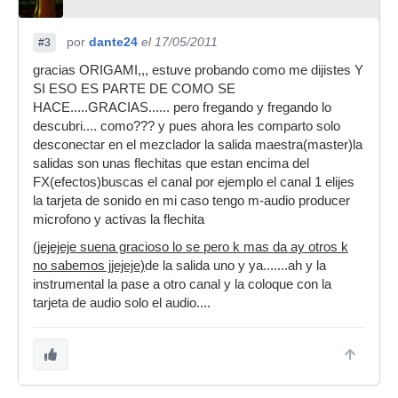
por
dante24
el 17/05/2011
#3
gracias ORIGAMI,,, estuve probando como me dijistes Y
SI ESO ES PARTE DE COMO SE
HACE.....GRACIAS...... pero fregando y fregando lo
descubri.... como??? y pues ahora les comparto solo
desconectar en el mezclador la salida maestra(master)la
salidas son unas flechitas que estan encima del
FX(efectos)buscas el canal por ejemplo el canal 1 elijes
la tarjeta de sonido en mi caso tengo m-audio producer
microfono y activas la flechita
(jejejeje suena gracioso lo se pero k mas da ay otros k
no sabemos jjejeje)
de la salida uno y ya.......ah y la
instrumental la pase a otro canal y la coloque con la
tarjeta de audio solo el audio....