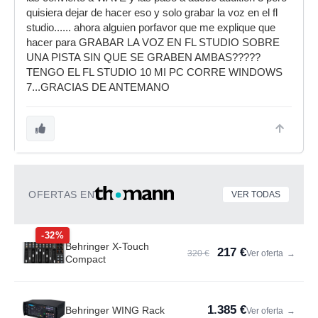
quisiera dejar de hacer eso y solo grabar la voz en el fl
studio...... ahora alguien porfavor que me explique que
hacer para GRABAR LA VOZ EN FL STUDIO SOBRE
UNA PISTA SIN QUE SE GRABEN AMBAS?????
TENGO EL FL STUDIO 10 MI PC CORRE WINDOWS
7...GRACIAS DE ANTEMANO
OFERTAS EN
VER TODAS
-32%
Behringer X-Touch
217 €
320 €
Ver oferta
→
Compact
1.385 €
Behringer WING Rack
Ver oferta
→