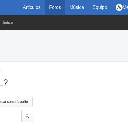
Artículos
Foros
Música
Equipo
Me
Índice
o
L?
rcar como favorito