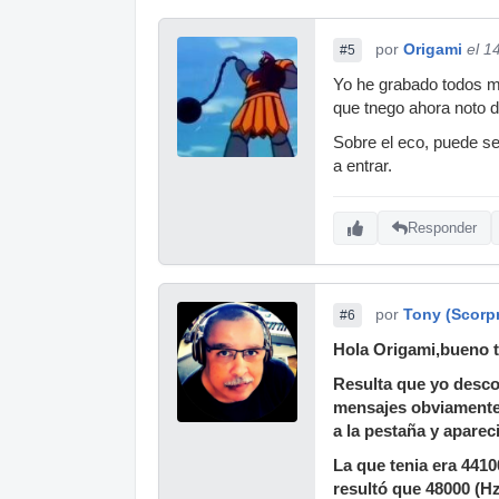
por
Origami
el 1
#5
Yo he grabado todos mi
que tnego ahora noto d
Sobre el eco, puede ser
a entrar.
Responder
por
Tony (Scorp
#6
Hola Origami,bueno t
Resulta que yo desco
mensajes obviamente e
a la pestaña y apare
La que tenia era 4410
resultó que 48000 (Hz