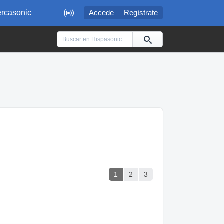

rcasonic
Accede
Regístrate
1
2
3