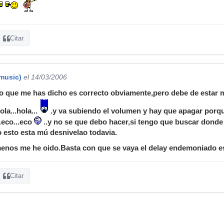
Citar
music)
el 14/03/2006
o que me has dicho es correcto obviamente,pero debe de estar m
hola...hola...
.y va subiendo el volumen y hay que apagar porqu
..eco...eco
..y no se que debo hacer,si tengo que buscar donde r
 esto esta mú desnivelao todavia.
nos me he oido.Basta con que se vaya el delay endemoniado ese 
Citar