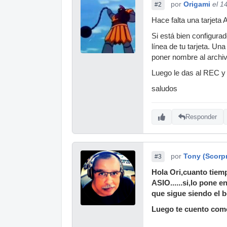
por
Origami
el 1
#2
Hace falta una tarjeta 
Si está bien configurad
línea de tu tarjeta. Un
poner nombre al archiv
Luego le das al REC y 
saludos
Responder
por
Tony (Scorp
#3
Hola Ori,cuanto tiemp
ASIO......si,lo pone 
que sigue siendo el 
Luego te cuento como