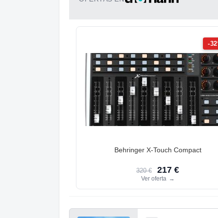
-3
Behringer X-Touch Compact
217 €
320 €
Ver oferta
→