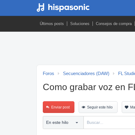
Últimos posts
Soluciones
Consejos de compra
Foros
Secuenciadores (DAW)
FL Studi
Como grabar voz en F
Enviar post
Seguir este hilo
Ma