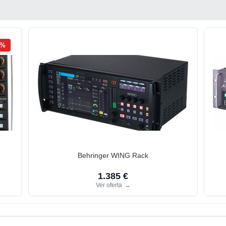
2%
Behringer WING Rack
1.385 €
Ver oferta
→