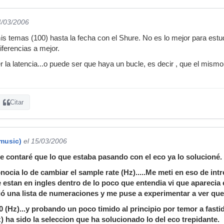
4/03/2006
s temas (100) hasta la fecha con el Shure. No es lo mejor para estu
iferencias a mejor.
 la latencia...o puede ser que haya un bucle, es decir , que el mismo 
Citar
music)
el 15/03/2006
e contaré que lo que estaba pasando con el eco ya lo solucioné.
nocia lo de cambiar el sample rate (Hz).....Me meti en eso de i
stan en ingles dentro de lo poco que entendia vi que aparecia e
ció una lista de numeraciones y me puse a experimentar a ver qu
0 (Hz)...y probando un poco timido al principio por temor a fast
) ha sido la seleccion que ha solucionado lo del eco trepidante.