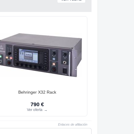
Behringer X32 Rack
790 €
Ver oferta
→
Enlaces de afiliación