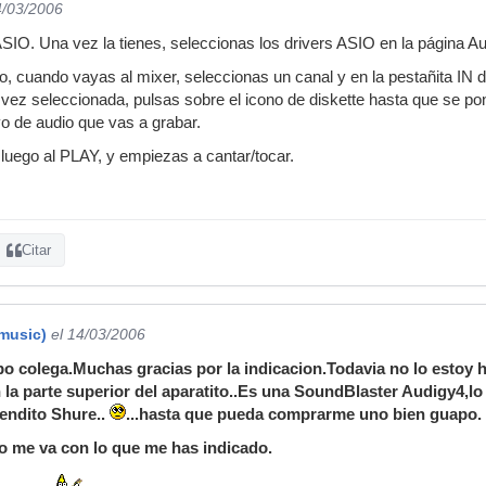
4/03/2006
ASIO. Una vez la tienes, seleccionas los drivers ASIO en la página Au
o, cuando vayas al mixer, seleccionas un canal y en la pestañita IN d
a vez seleccionada, pulsas sobre el icono de diskette hasta que se po
o de audio que vas a grabar.
luego al PLAY, y empiezas a cantar/tocar.
Citar
music)
el 14/03/2006
o colega.Muchas gracias por la indicacion.Todavia no lo estoy h
en la parte superior del aparatito..Es una SoundBlaster Audigy4,
bendito Shure..
...hasta que pueda comprarme uno bien guapo.
 me va con lo que me has indicado.