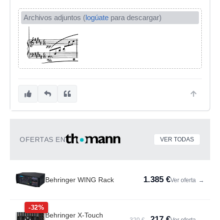
Archivos adjuntos (
logúate
para descargar)
OFERTAS EN
VER TODAS
1.385 €
Behringer WING Rack
Ver oferta
→
-32%
Behringer X-Touch
217 €