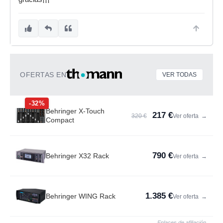
OFERTAS EN
VER TODAS
-32%
Behringer X-Touch
217 €
320 €
Ver oferta
→
Compact
790 €
Behringer X32 Rack
Ver oferta
→
1.385 €
Behringer WING Rack
Ver oferta
→
Enlaces de afiliación