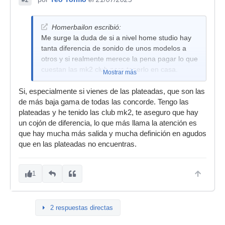
#2
Homerbailon escribió:
Me surge la duda de si a nivel home studio hay
tanta diferencia de sonido de unos modelos a
otros y si realmente merece la pena pagar lo que
cuestan las mk2 club para tenerlo en casa.
Mostrar más
Si, especialmente si vienes de las plateadas, que son las
de más baja gama de todas las concorde. Tengo las
plateadas y he tenido las club mk2, te aseguro que hay
un cojón de diferencia, lo que más llama la atención es
que hay mucha más salida y mucha definición en agudos
que en las plateadas no encuentras.
1
2 respuestas directas