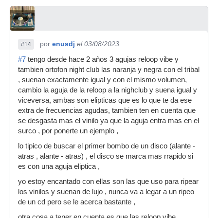
por
enusdj
el 03/08/2023
#14
#7
tengo desde hace 2 años 3 agujas reloop vibe y
tambien ortofon night club las naranja y negra con el tribal
, suenan exactamente igual y con el mismo volumen,
cambio la aguja de la reloop a la nighclub y suena igual y
viceversa, ambas son elipticas que es lo que te da ese
extra de frecuencias agudas, tambien ten en cuenta que
se desgasta mas el vinilo ya que la aguja entra mas en el
surco , por ponerte un ejemplo ,
lo tipico de buscar el primer bombo de un disco (alante -
atras , alante - atras) , el disco se marca mas rrapido si
es con una aguja eliptica ,
yo estoy encantado con ellas son las que uso para ripear
los vinilos y suenan de lujo , nunca va a legar a un ripeo
de un cd pero se le acerca bastante ,
otra cosa a tener en cuenta es que las reloop vibe