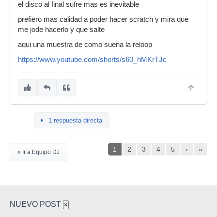
el disco al final sufre mas es inevitable
prefiero mas calidad a poder hacer scratch y mira que
me jode hacerlo y que salte
aqui una muestra de como suena la reloop
https://www.youtube.com/shorts/s60_hMKrTJc
1 respuesta directa
1
2
3
4
5
›
»
« Ir a Equipo DJ
NUEVO POST
×