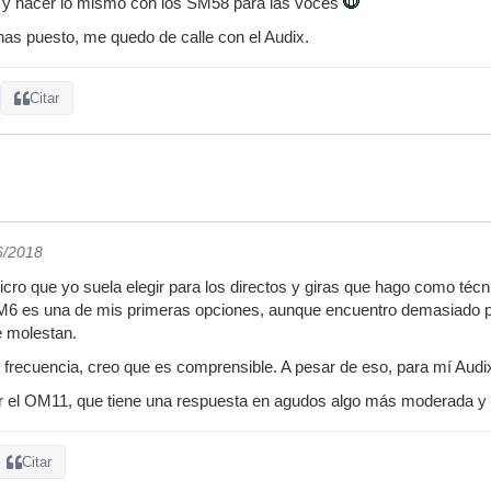
 y hacer lo mismo con los SM58 para las voces
as puesto, me quedo de calle con el Audix.
Citar
6/2018
cro que yo suela elegir para los directos y giras que hago como técn
6 es una de mis primeras opciones, aunque encuentro demasiado p
 molestan.
 frecuencia, creo que es comprensible. A pesar de eso, para mí Audix
 el OM11, que tiene una respuesta en agudos algo más moderada y 
Citar