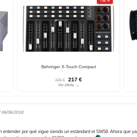
-32%
Behringer X-Touch Compact
217 €
320 €
Ver oferta
→
l 06/06/2018
n entender por qué sigue siendo un estándard el SM58. Ahora que y