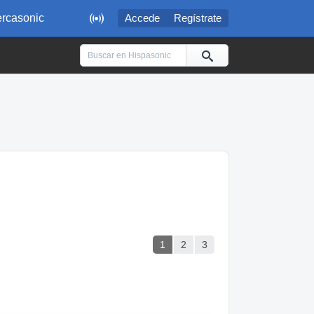

rcasonic
Accede
Regístrate
1
2
3