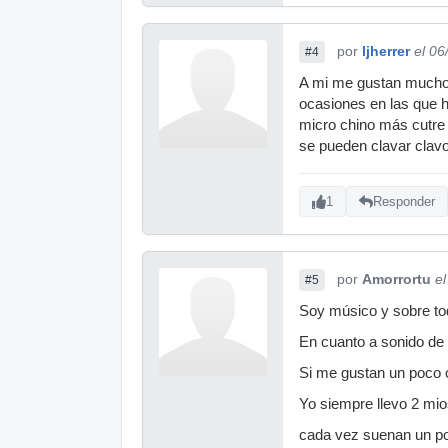
por
ljherrer
el 06
#4
A mi me gustan mucho 
ocasiones en las que h
micro chino más cutre 
se pueden clavar clavo
1
Responder
por
Amorrortu
e
#5
Soy músico y sobre to
En cuanto a sonido de 
Si me gustan un poco
Yo siempre llevo 2 mio
cada vez suenan un poc