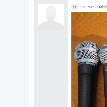
por
ireah
el 06/0
#1