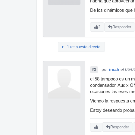
habría que aprovechar
De los dinámicos que h
2
Responder
1 respuesta directa
por
ireah
el 06/0
#3
el 58 tampoco es un mi
condensador, Audix OM
ocasiones las eses me
Viendo la respuesta en
Estoy deseando probar
Responder