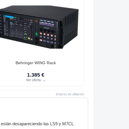
Behringer WING Rack
1.385 €
Ver oferta
→
Enlaces de afiliación
a están desapareciendo las LS9 y M7CL