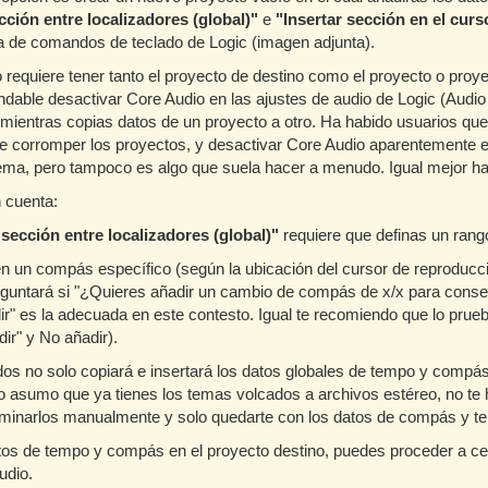
cción entre localizadores (global)"
e
"Insertar sección en el curs
a de comandos de teclado de Logic (imagen adjunta).
 requiere tener tanto el proyecto de destino como el proyecto o proye
ndable desactivar Core Audio en las ajustes de audio de Logic (Audio 
 mientras copias datos de un proyecto a otro. Ha habido usuarios que
 corromper los proyectos, y desactivar Core Audio aparentemente ev
ema, pero tampoco es algo que suela hacer a menudo. Igual mejor hac
 cuenta:
sección entre localizadores (global)"
requiere que definas un rango
s en un compás específico (según la ubicación del cursor de reproducc
eguntará si "¿Quieres añadir un cambio de compás de x/x para conse
ir" es la adecuada en este contesto. Igual te recomiendo que lo pru
r" y No añadir).
dos no solo copiará e insertará los datos globales de tempo y compás
 asumo que ya tienes los temas volcados a archivos estéreo, no te h
iminarlos manualmente y solo quedarte con los datos de compás y te
tos de tempo y compás en el proyecto destino, puedes proceder a ce
udio.