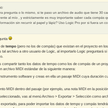
ió:
tra pregunta o lo mismo, si te paso un archivo de audio que tiene 30 c
rente al mío , y estrictamente es muy importante saber cada compás q
formación sin recurrir al papel y lápiz? Uso Logic Pro por si fuera un c
egunta
s de
tempo
(pero no los de compás) que existan en el proyecto en lo
 tal archivo a otro usuario de Logic, al importarlo Logic preguntará s
vo.
res compartir tanto los datos de tempo como los de compás de un pro
un archivo MIDI estándar de la siguiente manera:
instrumento software y creas en ella un pasaje MIDI cuya duración 
o MIDI dentro del pasaje (por ejemplo, una nota MIDI en la posición
 seleccionado, vas al menú Archivo > Exportar > Selección como arc
I exportado, para poder importar los datos de tempo y compás tendr