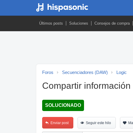
Últimos posts
Soluciones
Consejos de compra
Foros
Secuenciadores (DAW)
Logic
Compartir informació
SOLUCIONADO
Enviar post
Seguir este hilo
Ma