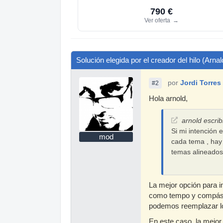
790 €
Ver oferta
→
Solución elegida por el creador del hilo (Arna
por
Jordi Torres
#2
Hola arnold,
arnold escrib
Si mi intención
mod
cada tema , hay
temas alineados
La mejor opción para i
como tempo y compás, 
podemos reemplazar lo
En este caso, la mejor