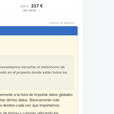
217 €
320 €
Ver oferta
→
Enlaces de afiliación
 y necesitamos escuchar el metrónomo de
ando en el proyecto donde están todos los
lemente a la hora de importar datos globales
tar dichos datos. Básicamente solo
to destino cada vez que importamos.
os de tempo y compás utilizando los