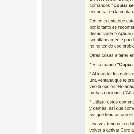
comandos
"Copiar se
encontrar en la ventan
Ten en cuenta que esto
por lo tanto es recome
desactivada > Aplicar)
simultáneamente puede
no he tenido ese probl
Otras cosas a tener en
* El comando
"Copiar 
* Al insertar los dato
una ventana que te pr
veo la opción "No añad
ambas opciones ("Añadi
* Utilizar estos coman
y demás, así que como
así que tendrás que el
Una vez tengas los da
volver a activar Core a