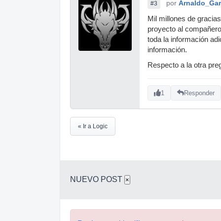
por
Arnaldo_Gar
#3
Mil millones de gracia
proyecto al compañero
toda la información ad
información.
Respecto a la otra pre
1
Responder
« Ir a Logic
NUEVO POST
×