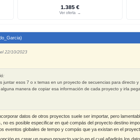
1.385 €
Ver oferta
→
ldo_Garcia)
el 22/10/2023
ió:
 es juntar esos 7 o x temas en un proyecto de secuencias para directo
 alguna manera de copiar esa información de cada proyecto y irla peg
ncorporar datos de otros proyectos suele ser importar, pero lamentab
no es posible especificar en qué compás del proyecto destino impor
s eventos globales de tempo y compás que ya existan en el proyec
 opción es crear un nuevo proyecto vacío en el cual añadirás los dat