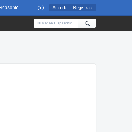

rcasonic
Accede
Regístrate