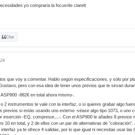
ecesidades yo compraría la focusrite clarett
Citar
024
os que voy a comentar. Hablo según especificaciones, y sólo por plant
ustavo, pero con esa idea de tener unos previos que te sirvan dura
t ASP800 -882€ en total ahora mismo-.
 2 instrumentos te vale con la interfaz, o si quieres grabar algo fuera 
os previos si estás usando uno externo -véase algo tipo 1073, o uno c
 inserción -EQ, compresor,...-. Con el ASP800 le añades 8 previos má
nes 10 en total, y 2 de ellos con un par de alternativas de "coloración"
 interfaz ya te ofrece 4 salidas, por lo que igual ni necesitas usar l