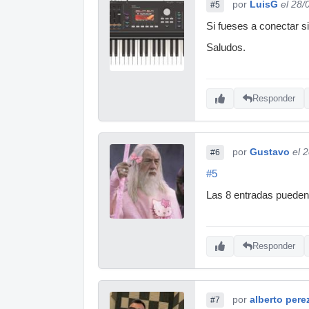
por
LuisG
el 28/
#5
Si fueses a conectar si
Saludos.
Responder
por
Gustavo
el 
#6
#5
Las 8 entradas pueden 
Responder
por
alberto pere
#7