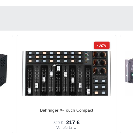
-32%
Behringer X-Touch Compact
217 €
320 €
Ver oferta
→