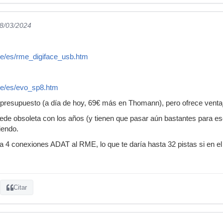
28/03/2024
e/es/rme_digiface_usb.htm
de/es/evo_sp8.htm
 presupuesto (a día de hoy, 69€ más en Thomann), pero ofrece ventaja
e obsoleta con los años (y tienen que pasar aún bastantes para eso)
iendo.
 4 conexiones ADAT al RME, lo que te daría hasta 32 pistas si en el f
Citar