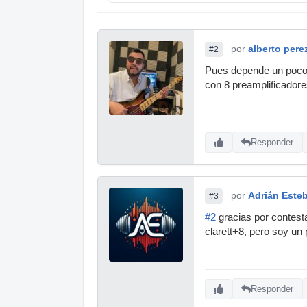
por
alberto pere
#2
Pues depende un poco t
con 8 preamplificadore
Responder
por
Adrián Este
#3
#2
gracias por contesta
clarett+8, pero soy un
Responder