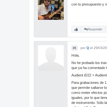
con tu presupuesto y n
Responder
por
Q
el 29/03/2
#8
Hola.
No he probado los trast
que ya ha comentado G
Audient iD22 + Audien
Para grabaciones de 1 o
que permite saltarse l
como meter efectos por
iguales, por lo que tie
de instrumento. Sólo la