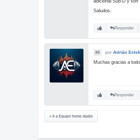
adicional Sub-D y son
Saludos.
Responder
por
Adrián Este
#9
Muchas gracias a todo
Responder
« Ir a Equipo home studio