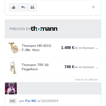
PRECIOS EN
Thomann HR-401G
1.498 €
Ver en thomann
→
F-/Bb- Horn
Thomann TRF-56
749 €
Ver en thomann
→
Flugelhorn
Enlaces de afiliación
por
Fer MC
el 22/10/2019
#32