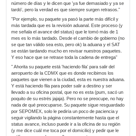
número de días y le dicen que 'ya fue demasiado y ya se
tardó', pero la verdad es que siempre surgen retrasos."
"Por ejemplo, su paquete ya pasó la parte más difícil y
más tardada que es la revisión aduanal. Este proceso (y
me señala el avance del status) que le tomó más de 1
mes es lo más tardado. Desde el cambio de gobierno (no
se que tan válido sea esto, pero ok) la aduana y el SAT
se están tardando mucho en revisar nuestros paquetes.
Y eso hace que se retrase toda la cadena de entrega"
" Ahorita su paquete está 'haciendo fila' para salir del
aeropuerto de la CDMX que es donde recibimos los
paquetes que vienen a la ciudad, esta es nuestra aduana.
Y está haciendo fila para poder salir a destino y ser
llevado a su oficina postal, que no es esta (pum, sacó un
poquito de su estrés jajaja). Pero no se preocupe, no hay
nada de qué preocuparse. Su paquete sigue resguardado
por SEPOMEX, solo le pediría un poco de paciencia y
seguir vigilando la página constantemente hasta que el
status avance, incluso puede ir a la oficina de su región
(y me dice cuál me toca por el domicilio) y pedir que le