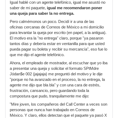
Igual hablé con un agente telefónico, igual me asustó no
saber de mi paquete,
igual me recomendaron poner
una queja para saber la no entrega.
Pero calmémonos un poco. Decidí ir a una de las
oficinas cercanas de Correos de México a mi domicilio
para levantar la queja por escrito (en papel, a la antigua).
El motivo era la "no entrega" claro, porque "ya pasaron
tantos días y debería estar en ventanilla para que usted
pueda pagar su boleta y recibir su mercancía", eso fue lo
que me dijo el agente telefónico.
Ahora, el empleado de mostrador, al escuchar que yo iba
a presentar una queja y solicitar el formato SPtMdre
Jódan$e 002 (jajajaja) me preguntó del motivo y le dije
"porque no ha avanzado en el proceso, la no entrega, la
agente me dijo que bla bla" y con una cara de estrés,
frustración, cansancio, pero guardando toda la
compostura que pudo, tranquilamente me dijo:
"Mire joven, los compañeros del Call Center a veces son
personas que nunca han trabajado en Correos de
México. Y claro, ellos detectan que el paquete ya pasó X