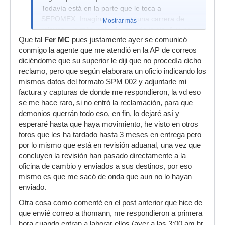
Todavía está en la parte que le toca a
SEPOMEX. Imagínate que es una carrera de
Mostrar más
relevos... la más lenta del mundo jajaja. Aun no
Que tal
puedes empezar a correr, hasta que te toque.
Fer MC
pues justamente ayer se comunicó
conmigo la agente que me atendió en la AP de correos
Esa es mi sugerencia.
diciéndome que su superior le diji que no procedía dicho
reclamo, pero que según elaborara un oficio indicando los
mismos datos del formato SPM 002 y adjuntarle mi
factura y capturas de donde me respondieron, la vd eso
se me hace raro, si no entró la reclamación, para que
demonios querrán todo eso, en fin, lo dejaré así y
esperaré hasta que haya movimiento, he visto en otros
foros que les ha tardado hasta 3 meses en entrega pero
por lo mismo que está en revisión aduanal, una vez que
concluyen la revisión han pasado directamente a la
oficina de cambio y enviados a sus destinos, por eso
mismo es que me sacó de onda que aun no lo hayan
enviado.
Otra cosa como comenté en el post anterior que hice de
que envié correo a thomann, me respondieron a primera
hora cuando entran a laborar ellos (ayer a las 3:00 am hr