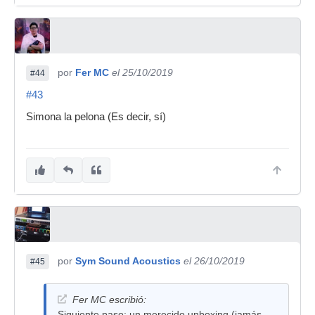
por
Fer MC
el 25/10/2019
#44
#43
Simona la pelona (Es decir, sí)
por
Sym Sound Acoustics
el 26/10/2019
#45
Fer MC escribió:
Siguiente paso: un merecido unboxing (jamás