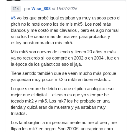
por
Wise_808
el 15/07/2025
#14
#5
yo los que probé igual estaban ya muy usados pero el
pitch no lo noté como los de mis mk5. Los noté más
blandos y me costó más clavarlos , pero es algo normal
si no los he usado más de una vez para probarlos y
estoy acostumbrado a mis mk5.
Mis mk5 son nuevos de tienda y tienen 20 años o más
ya no recuerdo si los compré en 2002 o en 2004 , fue en
la época de los galácticos eso si jaja.
Tiene sentido también que se vean mucho más porque
ya quedan muy pocos mk2 o mk5 en buen estado…
Lo que siempre he leído es que el pitch analógico eso
mejor que el digital… el caso es que yo siempre he
tocado mk2 y mk5. Los mk7 los he probado en una
tienda y quizá eran de muestra y ya estaban muy
trillados.
Los lamborghini a mi personalmente no me atraen , me
flipan los mk7 en negro. Son 2000€, un capricho caro