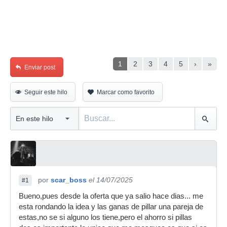
1
2
3
4
5
›
»
Enviar post
Seguir este hilo
Marcar como favorito
por
scar_boss
el 14/07/2025
#1
Bueno,pues desde la oferta que ya salio hace dias... me
esta rondando la idea y las ganas de pillar una pareja de
estas,no se si alguno los tiene,pero el ahorro si pillas