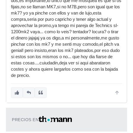
dos,es importante,lo unico que me mosquea es que si os
fijais,no se llaman MK7,si no M7B,pero son igual que los
mk7? yo ya pinche con ellos y van de lujo,esta
compra,seria por puro capricho y tener algo actual y
aprovechar la promo,ya tengo mi pareja de Technics sl-
1200mk2 vaya... como lo veis? tentador? locura? o tirar
el dinero jajajaj ya os digo,a mi personalmente,me gusto
pinchar con los mk7 y me senti muy comodo,el pitch va
genial! pero insisto,eran los mk7 plateados,por eso dudo
si estos son los mismos o no... que hoy dia fiarse de
estas cosas....cuiudadin,deja ver si aqui abarataron
costes y ahora quiere largarlos como sea con la bajada
de precio.
PRECIOS EN