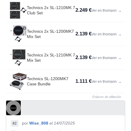
Technics 2x SL-1210MK 7
2.249 €
Ver en thomann
→
Club Set
Technics 2x SL-1200MK7
2.139 €
Ver en thomann
→
Mix Set
Technics 2x SL-1210MK 7
2.139 €
Ver en thomann
→
Mix Set
Technics SL-1200MK7
1.111 €
Ver en thomann
→
Case Bundle
Enlaces de afiliación
por
Wise_808
el 14/07/2025
#2