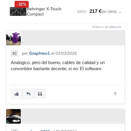
-32%
Behringer X-Touch
217 €
320 €
Ver oferta
→
Compact
Enlaces de afiliación
por
Graphtec1
el 01/03/2016
#2
Analogico, pero del bueno, cables de calidad y un
convertidor bastante decente; si no: El software