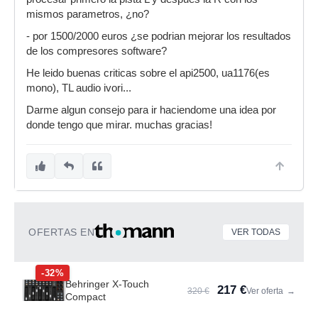
mismos parametros, ¿no?
- por 1500/2000 euros ¿se podrian mejorar los resultados
de los compresores software?
He leido buenas criticas sobre el api2500, ua1176(es
mono), TL audio ivori...
Darme algun consejo para ir haciendome una idea por
donde tengo que mirar. muchas gracias!
OFERTAS EN
VER TODAS
-32%
Behringer X-Touch
217 €
320 €
Ver oferta
→
Compact