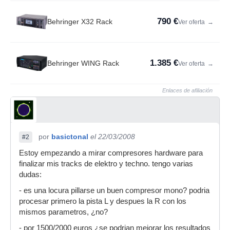
790 €
Behringer X32 Rack
Ver oferta
→
1.385 €
Behringer WING Rack
Ver oferta
→
Enlaces de afiliación
por
basictonal
el 22/03/2008
#2
Estoy empezando a mirar compresores hardware para
finalizar mis tracks de elektro y techno. tengo varias
dudas:
- es una locura pillarse un buen compresor mono? podria
procesar primero la pista L y despues la R con los
mismos parametros, ¿no?
- por 1500/2000 euros ¿se podrian mejorar los resultados