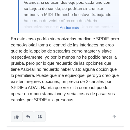
Veamos: si se usan dos equipos, cada uno con
su tarjeta de sonido, se podrían sincronizar
ambos vía MIDI. De hecho lo estuve trabajando
hace mas de veinte años con dos Ataris
sincronizados de esa manera. Uno como master
Mostrar más
y el otro como slave, reconocían el tempo y la
En este caso podría sincronizarlas mediante SPDIF, pero
posición del cursor sin ningún problema. Bueno,
como Asio4all toma el control de las interfaces no creo
quizás alguno puntual en algún momento, pero,
que te de la opción de setearlas como master y slave
en general funcionaba sin problemas. Claro que
respectivamente, yo por lo menos no he podido hacer la
con esas máquinas lo único que corría era MIDI.
prueba, pero por lo que recuerdo de las opciones que
Aun así, yo creo que es factible: tan sólo habría
tiene Asio4all no recuerdo haber visto alguna opción que
que sincronizar los dos equipos haciendo
lo permitiera. Puede que me equivoque, pero yo creo que
esclavo a uno de ellos vía MTC (Midi Time
existen mejores opciones, un previo de 2 canales por
Code).
SPDIF o ADAT. Habría que ver si la compact puede
operar en modo standalone y seria cosas de pasar sus
canales por SPDIF a la presonus.