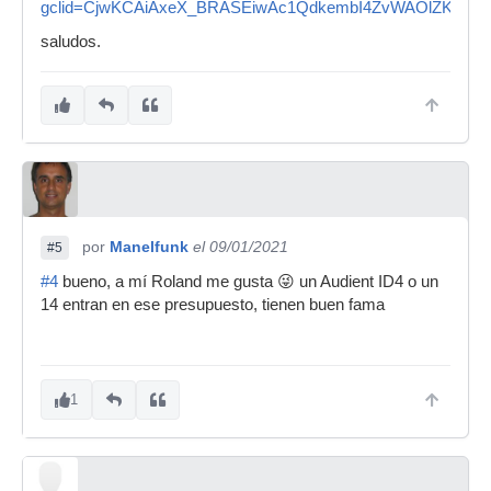
gclid=CjwKCAiAxeX_BRASEiwAc1QdkembI4ZvWAOlZKUqT
saludos.
por
Manelfunk
el 09/01/2021
#5
#4
bueno, a mí Roland me gusta 😜 un Audient ID4 o un
14 entran en ese presupuesto, tienen buen fama
1