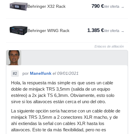
790 €
Behringer X32 Rack
Ver oferta
→
1.385 €
Behringer WING Rack
Ver oferta
→
Enlaces de afiliación
por
Manelfunk
el 09/01/2021
#2
Hola, la respuesta más simple es que uses un cable
doble de minijack TRS 3,5mm (salida de un equipo
estéreo) a 2x jack TS 6,3mm. Obviamente, esto solo
sirve si los altavoces están cerca el uno del otro.
La siguiente opción sería hacerse con un cable doble de
minijack TRS 3,5mm a 2 conectores XLR macho, y de
ahí extiendas la señal con cables XLR hasta los
altavoces. Esto te da más flexibilidad, pero no es