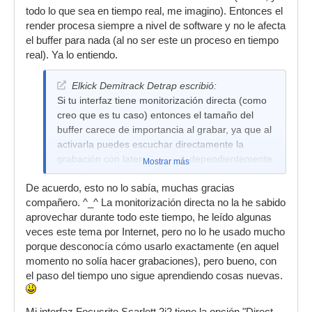
todo lo que sea en tiempo real, me imagino). Entonces el
render procesa siempre a nivel de software y no le afecta
el buffer para nada (al no ser este un proceso en tiempo
real). Ya lo entiendo.
Elkick Demitrack Detrap escribió:
Si tu interfaz tiene monitorización directa (como
creo que es tu caso) entonces el tamaño del
buffer carece de importancia al grabar, ya que al
activarla puedes escuchar directamente la
grabación con latencia cero independientemente
Mostrar más
del tamaño del mismo.
De acuerdo, esto no lo sabía, muchas gracias
compañero. ^_^ La monitorización directa no la he sabido
aprovechar durante todo este tiempo, he leído algunas
veces este tema por Internet, pero no lo he usado mucho
porque desconocía cómo usarlo exactamente (en aquel
momento no solía hacer grabaciones), pero bueno, con
el paso del tiempo uno sigue aprendiendo cosas nuevas.