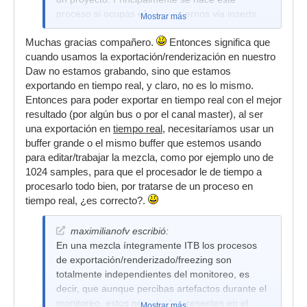
proceso si ocupas efectos externos via inserts.
Mostrar más
Al hacer un render desde el mismo DAW
Muchas gracias compañero.
Entonces significa que
(exportar) depende de la cantidad de pistas y
cuando usamos la exportación/renderización en nuestro
procesos el que se demore en realizar la
Daw no estamos grabando, sino que estamos
exportación (render) completa. Esto depende
exportando en tiempo real, y claro, no es lo mismo.
exclusivamente de la calidad y cantidad de
Entonces para poder exportar en tiempo real con el mejor
recursos disponibles y de procesador.
resultado (por algún bus o por el canal master), al ser
una exportación en
tiempo real
, necesitaríamos usar un
buffer grande o el mismo buffer que estemos usando
para editar/trabajar la mezcla, como por ejemplo uno de
1024 samples, para que el procesador le de tiempo a
procesarlo todo bien, por tratarse de un proceso en
tiempo real, ¿es correcto?.
maximilianofv escribió:
En una mezcla íntegramente ITB los procesos
de exportación/renderizado/freezing son
totalmente independientes del monitoreo, es
decir, que aunque percibas artefactos durante el
monitoreo, estos no estarán presentes en el
Mostrar más