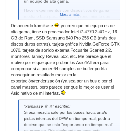
un equipo de alta gama.
Hacer experimentos con dispositivos de gama
Mostrar más
media o baja para mejorar un rendimiento que
jamás alcanzarán, es perder el tiempo.
De acuerdo kamikase
, yo creo que mi equipo es de
alta gama, tiene un procesador Intel i7-4770 3.4GHz, 16
GB de Ram, SSD Samsung 840 Pro 256 GB (más dos
discos duros extras), tarjeta gráfica Nvidia GeForce GTX
1070, tarjeta de sonido externa Focusrite Scarlett 2i2,
monitores Tannoy Reveal 502, etc. Me parece que el
motivo por el que quise probar los Asio4All era para
comprobar si al poner 64 samples de buffer podría
conseguir un resultado mejor en la
exportación/renderización (ya sea por un bus o por el
canal master), pero parece ser que lo mejor es usar el
Asio nativo de mi interfaz.
"kamikase ♕ ♫" escribió:
Si esa mezcla sale por los buses hacia una/s
pistas internas del DAW en tiempo real, podría
decirse que se esta "exportando en tiempo real"
un proyecto. Principalmente se hace este