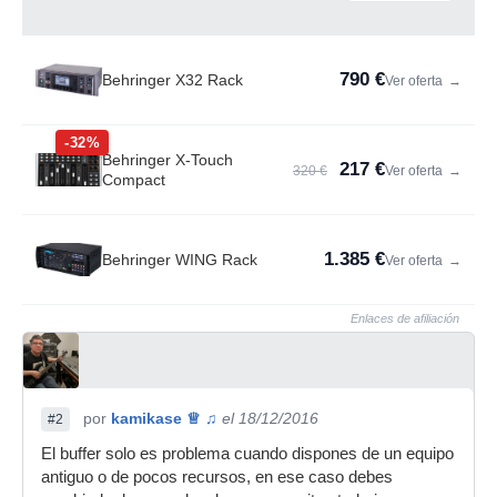
790 €
Behringer X32 Rack
Ver oferta
→
-32%
Behringer X-Touch
217 €
320 €
Ver oferta
→
Compact
1.385 €
Behringer WING Rack
Ver oferta
→
Enlaces de afiliación
por
kamikase ♕ ♫
el 18/12/2016
#2
El buffer solo es problema cuando dispones de un equipo
antiguo o de pocos recursos, en ese caso debes