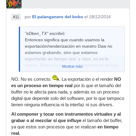
por
El palanganero del bobo
el 18/12/2016
#11
"eDken_TX" escribió:
Entonces significa que cuando usamos la
exportación/renderización en nuestro Daw no
estamos grabando, sino que estamos
exportando en tiempo real, y claro, no es lo
mismo. Entonces para poder exportar en tiempo
Mostrar más
real con el mejor resultado (por algún bus o por
el canal master), al ser una exportación en
NO. No es correcto.
. La exportación o el render
NO
tiempo real, necesitaríamos usar un buffer
es un proceso en tiempo real
por lo que el tamaño del
grande o el mismo buffer que estemos usando
buffer no le afecta para nada, y además es un proceso
para editar/trabajar la mezcla, como por ejemplo
digital que depende solo del software, por lo que tampoco
uno de 1024 samples, para que el procesador le
tienen ninguna influencia ni la interfaz ni sus drivers.
de tiempo a procesarlo todo bien, por tratarse de
Al componer y tocar con instrumentos virtuales y al
un proceso en tiempo real, ¿es correcto?.
grabar o al mezclar sí que influye
el tamaño del buffer,
ya que estos son procesos que se realizan
en tiempo
real.