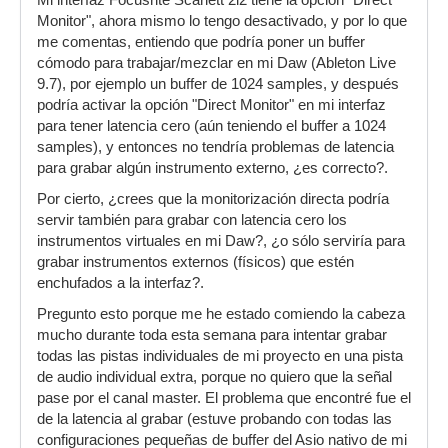
Mi interfaz Focusrite Scarlett 2i2 tiene la opción "Direct
Monitor", ahora mismo lo tengo desactivado, y por lo que
me comentas, entiendo que podría poner un buffer
cómodo para trabajar/mezclar en mi Daw (Ableton Live
9.7), por ejemplo un buffer de 1024 samples, y después
podría activar la opción "Direct Monitor" en mi interfaz
para tener latencia cero (aún teniendo el buffer a 1024
samples), y entonces no tendría problemas de latencia
para grabar algún instrumento externo, ¿es correcto?.
Por cierto, ¿crees que la monitorización directa podría
servir también para grabar con latencia cero los
instrumentos virtuales en mi Daw?, ¿o sólo serviría para
grabar instrumentos externos (físicos) que estén
enchufados a la interfaz?.
Pregunto esto porque me he estado comiendo la cabeza
mucho durante toda esta semana para intentar grabar
todas las pistas individuales de mi proyecto en una pista
de audio individual extra, porque no quiero que la señal
pase por el canal master. El problema que encontré fue el
de la latencia al grabar (estuve probando con todas las
configuraciones pequeñas de buffer del Asio nativo de mi