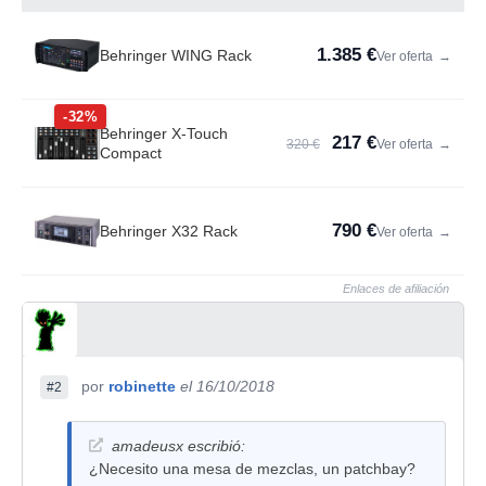
1.385 €
Behringer WING Rack
Ver oferta
→
-32%
Behringer X-Touch
217 €
320 €
Ver oferta
→
Compact
790 €
Behringer X32 Rack
Ver oferta
→
Enlaces de afiliación
por
robinette
el 16/10/2018
#2
amadeusx escribió:
¿Necesito una mesa de mezclas, un patchbay?