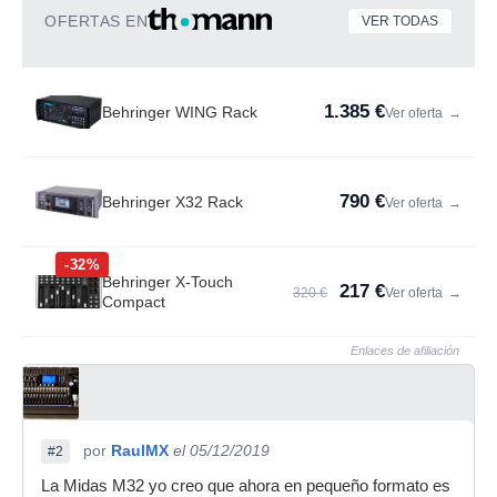
OFERTAS EN
VER TODAS
1.385 €
Behringer WING Rack
Ver oferta
→
790 €
Behringer X32 Rack
Ver oferta
→
-32%
Behringer X-Touch
217 €
320 €
Ver oferta
→
Compact
Enlaces de afiliación
por
RaulMX
el 05/12/2019
#2
La Midas M32 yo creo que ahora en pequeño formato es