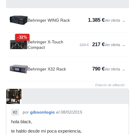
1.385 €
Behringer WING Rack
Ver oferta
→
-32%
Behringer X-Touch
217 €
320 €
Ver oferta
→
Compact
790 €
Behringer X32 Rack
Ver oferta
→
Enlaces de afiliación
por
gibsonlogic
el 08/02/2015
#2
hola black,
te hablo desde mi poca experiencia,