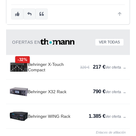
OFERTAS EN
VER TODAS
-32%
Behringer X-Touch
217 €
320 €
Ver oferta
→
Compact
790 €
Behringer X32 Rack
Ver oferta
→
1.385 €
Behringer WING Rack
Ver oferta
→
Enlaces de afiliación