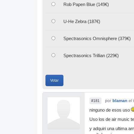
Rob Papen Blue (149€)
U-He Zebra (187€)
Spectrasonics Omnisphere (379€)
Spectrasonics Trillian (229€)
Votar
por
blaman
el
#181
ninguno de esos uso
Uso los de air music 
y adquiri una ultima a