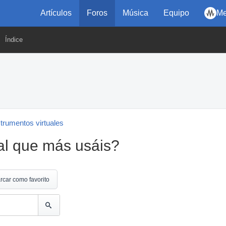
Artículos
Foros
Música
Equipo
Me
Índice
strumentos virtuales
ual que más usáis?
rcar como favorito