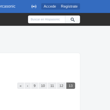

rcasonic
Accede
Regístrate
«
‹
9
10
11
12
13