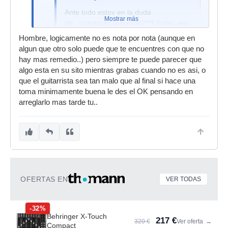
Ante todo estoy en la duda
Mostrar más
de...cuantizais guitarras?!?! Joder, eso
lo veia tan sumamente lejano... Solo lo
Hombre, logicamente no es nota por nota (aunque en
habia visto hacer en estilos de metal
algun que otro solo puede que te encuentres con que no
extremo y estilos asi, en los que debe
hay mas remedio..) pero siempre te puede parecer que
sonar todo hiper compacto. Aun asi
algo esta en su sito mientras grabas cuando no es asi, o
suelo ser mas amigo de las tomas
que el guitarrista sea tan malo que al final si hace una
naturales y nada de cuantizar, ni en
toma minimamente buena le des el OK pensando en
baterias siquiera...
arreglarlo mas tarde tu..
Es una opinión eh? De buen rollo
+1
Hay un método que no falla: tocar bien. Yo
puedo entender lo de grabar varias tomas y
OFERTAS EN
VER TODAS
quedarte con la que más te guste, pero hasta el
extremo de editar nota por nota... No sé, me
parece algo muy bestia!
-32%
Behringer X-Touch
217 €
320 €
Ver oferta
→
Compact