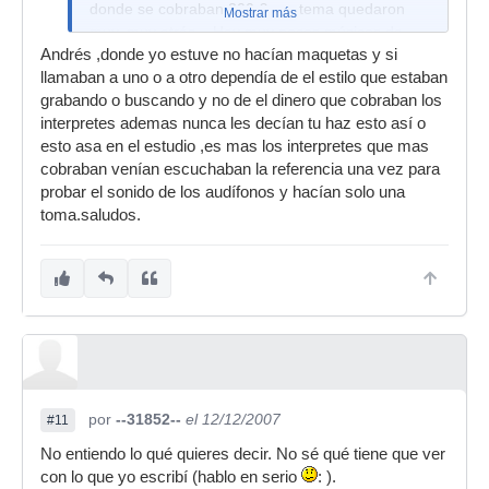
donde se cobraban 300 € por tema quedaron
Mostrar más
muy, muy atrás... Hay muy pocos músicos de
Andrés ,donde yo estuve no hacían maquetas y si
estudio que cobren (o superen) esas cantidades;
llamaban a uno o a otro dependía de el estilo que estaban
y siempre en grandes producciones. Si no en
grabando o buscando y no de el dinero que cobraban los
cualquier pequeña producción sólo en músicos
interpretes ademas nunca les decían tu haz esto así o
se gastarían unos 20000 €, sin contar estudio,
esto asa en el estudio ,es mas los interpretes que mas
productor, técnicos... Las cosas han cambiado
cobraban venían escuchaban la referencia una vez para
mucho...
probar el sonido de los audífonos y hacían solo una
P.D: Esto con gente "conocida". Ya no hablemos
toma.saludos.
si es alguien más o menos "anónimo",
independientemente de su calidad.
por
--31852--
el 12/12/2007
#11
No entiendo lo qué quieres decir. No sé qué tiene que ver
con lo que yo escribí (hablo en serio
: ).