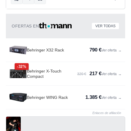
OFERTAS EN
VER TODAS
790 €
Behringer X32 Rack
Ver oferta
→
-32%
Behringer X-Touch
217 €
320 €
Ver oferta
→
Compact
1.385 €
Behringer WING Rack
Ver oferta
→
Enlaces de afiliación