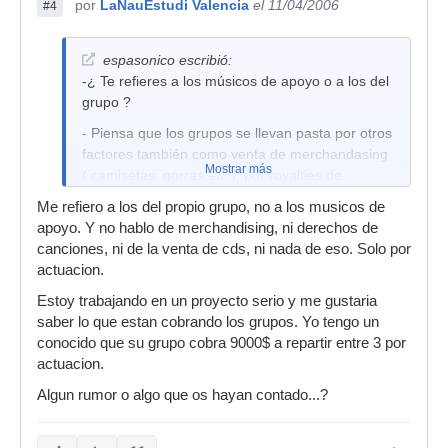
por
LaNauEstudi Valencia
el 11/04/2006
#4
espasonico escribió:
-¿ Te refieres a los músicos de apoyo o a los del
grupo ?
- Piensa que los grupos se llevan pasta por otros
factores también como venta de merchandasing
Mostrar más
( camisetas, gorras,etc ), por royalties de
autores, patrocinadores y bla,bla,bla.
Me refiero a los del propio grupo, no a los musicos de
apoyo. Y no hablo de merchandising, ni derechos de
¿ Que pasa, que te vas a hacer famoso ?
canciones, ni de la venta de cds, ni nada de eso. Solo por
actuacion.
Salut!!
Estoy trabajando en un proyecto serio y me gustaria
saber lo que estan cobrando los grupos. Yo tengo un
conocido que su grupo cobra 9000$ a repartir entre 3 por
actuacion.
Algun rumor o algo que os hayan contado...?