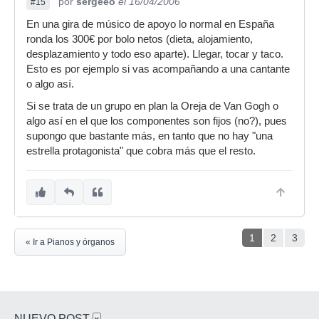
por
sergeeo
el 16/04/2006
#15
En una gira de músico de apoyo lo normal en España
ronda los 300€ por bolo netos (dieta, alojamiento,
desplazamiento y todo eso aparte). Llegar, tocar y taco.
Esto es por ejemplo si vas acompañando a una cantante
o algo así.
Si se trata de un grupo en plan la Oreja de Van Gogh o
algo así en el que los componentes son fijos (no?), pues
supongo que bastante más, en tanto que no hay "una
estrella protagonista" que cobra más que el resto.
1
2
3
« Ir a Pianos y órganos
NUEVO POST