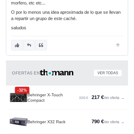
morfero, etc etc...
O por lo menos una idea aproximada de lo que se llevan
a repartir un grupo de este caché.
saludos
OFERTAS EN
VER TODAS
-32%
Behringer X-Touch
217 €
320 €
Ver oferta
→
Compact
790 €
Behringer X32 Rack
Ver oferta
→