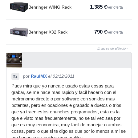
1.385 €
Behringer WING Rack
Ver oferta
→
790 €
Behringer X32 Rack
Ver oferta
→
Enlaces de afiliación
por
RaulMX
el 02/12/2011
#2
Pues mira que yo nunca e usado estas cosas para
grabar, se me hace mas rapido y facil hacerlo con el
metronomo directo o por software con sonidos mas
potentes, pero en ocaciones e grabado a duetos o trios
que ya traen estos chunches programados, esta es la
que e visto mas frecuentemente, no se tal vez sea por
que es muy economica, muy facil de manejar o ambas
cosas, pero lo que si te digo es que por lo menos a mi se
me hacen sus sonidos muy malitos.