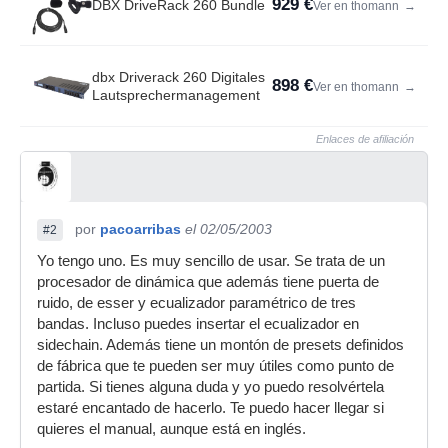
929 €
DBX DriveRack 260 Bundle
Ver en thomann
→
dbx Driverack 260 Digitales
898 €
Ver en thomann
→
Lautsprechermanagement
Enlaces de afiliación
por
pacoarribas
el 02/05/2003
#2
Yo tengo uno. Es muy sencillo de usar. Se trata de un
procesador de dinámica que además tiene puerta de
ruido, de esser y ecualizador paramétrico de tres
bandas. Incluso puedes insertar el ecualizador en
sidechain. Además tiene un montón de presets definidos
de fábrica que te pueden ser muy útiles como punto de
partida. Si tienes alguna duda y yo puedo resolvértela
estaré encantado de hacerlo. Te puedo hacer llegar si
quieres el manual, aunque está en inglés.