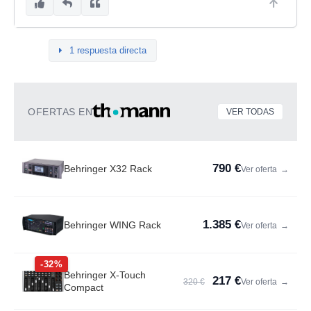
1 respuesta directa
OFERTAS EN
VER TODAS
790 €
Behringer X32 Rack
Ver oferta
→
1.385 €
Behringer WING Rack
Ver oferta
→
-32%
Behringer X-Touch
217 €
320 €
Ver oferta
→
Compact