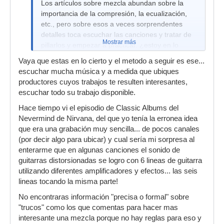
Los artículos sobre mezcla abundan sobre la
importancia de la compresión, la ecualización,
etc., pero sobre esos a veces sorprendentes
detalles toca escuchar las canciones y tratar de
Mostrar más
pillarlos y empezar a practicar. ¿estoy en lo
cierto?
Vaya que estas en lo cierto y el metodo a seguir es ese...
escuchar mucha música y a medida que ubiques
productores cuyos trabajos te resulten interesantes,
escuchar todo su trabajo disponible.
Hace tiempo vi el episodio de Classic Albums del
Nevermind de Nirvana, del que yo tenía la erronea idea
que era una grabación muy sencilla... de pocos canales
(por decir algo para ubicar) y cual sería mi sorpresa al
enterarme que en algunas canciones el sonido de
guitarras distorsionadas se logro con 6 lineas de guitarra
utilizando diferentes amplificadores y efectos... las seis
lineas tocando la misma parte!
No encontraras información "precisa o formal" sobre
"trucos" como los que comentas para hacer mas
interesante una mezcla porque no hay reglas para eso y