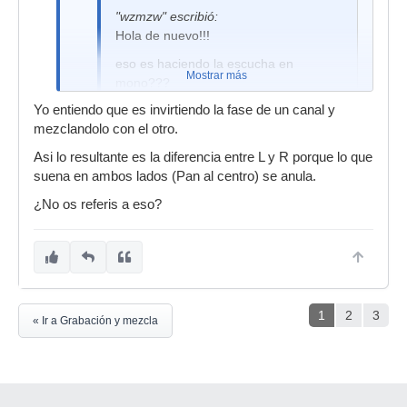
"wzmzw" escribió:
Hola de nuevo!!!
eso es haciendo la escucha en
Mostrar más
mono???
Yo entiendo que es invirtiendo la fase de un canal y
mezclandolo con el otro.
Si.
Asi lo resultante es la diferencia entre L y R porque lo que
suena en ambos lados (Pan al centro) se anula.
¿No os referis a eso?
1
2
3
« Ir a Grabación y mezcla