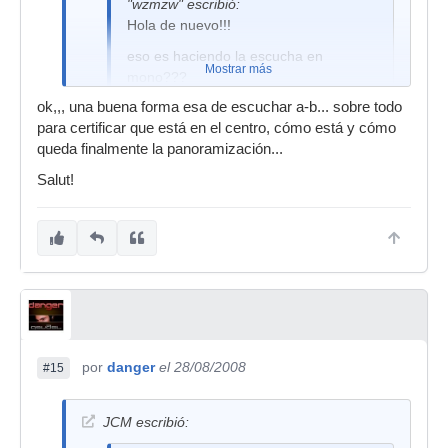
"wzmzw" escribió:
Hola de nuevo!!!
eso es haciendo la escucha en
Mostrar más
mono???
ok,,, una buena forma esa de escuchar a-b... sobre todo
para certificar que está en el centro, cómo está y cómo
Si.
queda finalmente la panoramización...
Salut!
por
danger
el 28/08/2008
#15
JCM escribió: