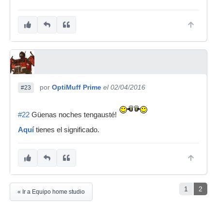
por
OptiMuff Prime
el 02/04/2016
#23
#22
Güenas noches tengausté!
Aquí
tienes el significado.
1
2
« Ir a Equipo home studio