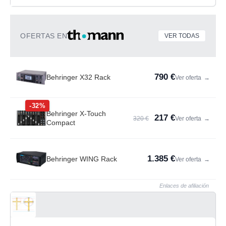
OFERTAS EN
VER TODAS
790 €
Behringer X32 Rack
Ver oferta
→
-32%
Behringer X-Touch
217 €
320 €
Ver oferta
→
Compact
1.385 €
Behringer WING Rack
Ver oferta
→
Enlaces de afiliación