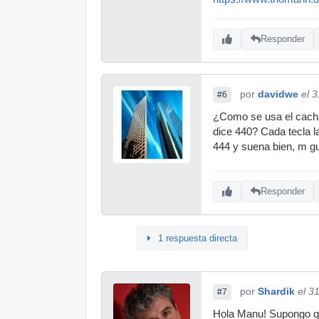
Responder
por
davidwe
el 
#6
¿Como se usa el cachar
dice 440? Cada tecla l
444 y suena bien, m g
Responder
1 respuesta directa
por
Shardik
el 3
#7
Hola Manu! Supongo que 