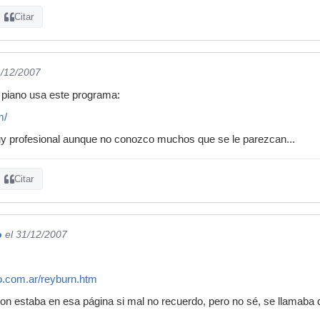
Citar
1/12/2007
i piano usa este programa:
m/
uy profesional aunque no conozco muchos que se le parezcan...
Citar
o
el 31/12/2007
o.com.ar/reyburn.htm
 estaba en esa página si mal no recuerdo, pero no sé, se llamaba dis