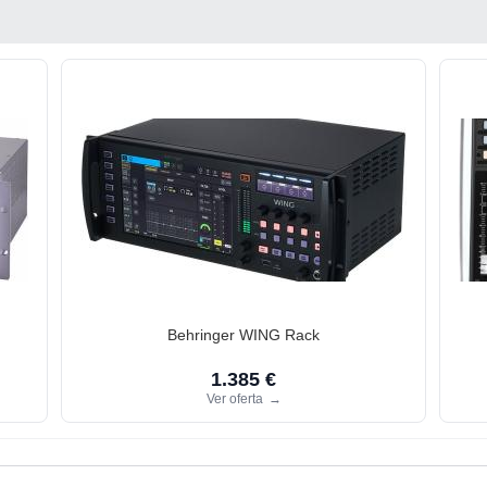
Behringer WING Rack
1.385 €
Ver oferta
→