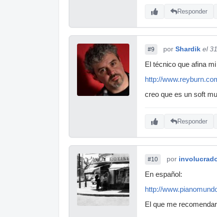
Responder
por
Shardik
el 3
#9
El técnico que afina m
http://www.reyburn.co
creo que es un soft m
Responder
por
involucrad
#10
En español:
http://www.pianomund
El que me recomendaron