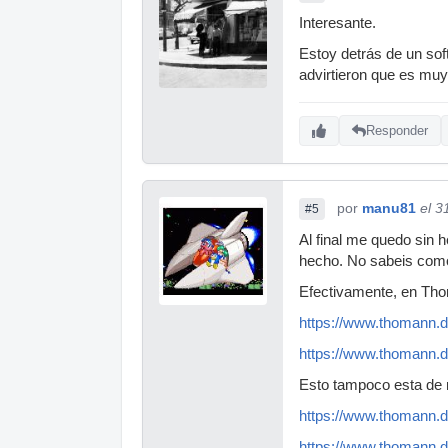
Interesante.
Estoy detrás de un sof
advirtieron que es mu
Responder
por
manu81
el 3
#5
Al final me quedo sin 
hecho. No sabeis co
Efectivamente, en Thom
https://www.thomann.de/
https://www.thomann.
Esto tampoco esta de 
https://www.thomann.
https://www.thomann.