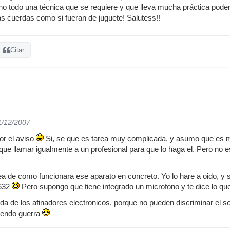
ino todo una técnica que se requiere y que lleva mucha práctica poder 
s cuerdas como si fueran de juguete! Salutess!!
Citar
1/12/2007
or el aviso
Si, se que es tarea muy complicada, y asumo que es 
ue llamar igualmente a un profesional para que lo haga el. Pero no es
a de como funcionara ese aparato en concreto. Yo lo hare a oido, y si
9632
Pero supongo que tiene integrado un microfono y te dice lo qu
da de los afinadores electronicos, porque no pueden discriminar el so
diendo guerra