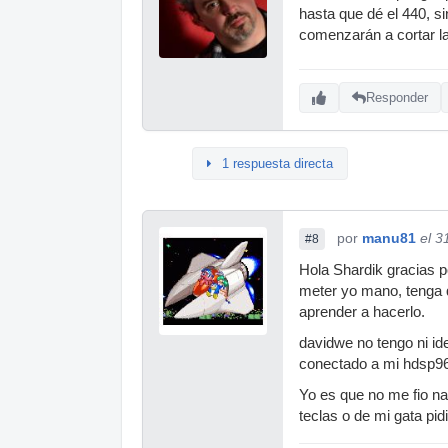
hasta que dé el 440, s
comenzarán a cortar la
Responder
1 respuesta directa
por
manu81
el 3
#8
Hola Shardik gracias p
meter yo mano, tenga q
aprender a hacerlo.
davidwe no tengo ni ide
conectado a mi hdsp
Yo es que no me fio na
teclas o de mi gata pi