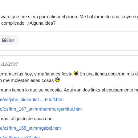
tware que me sirva para afinar el piano. Me hablaron de uno, cuyo 
y complicado. ¿Alguna idea?
Citar
1/12/2007
herramientas hoy, y mañana es fiesta
En una tienda cogieron mis da
mo me molestan esas cosas
ann tienen lo que se necesita. Aqui van dos links al equipamiento m
es/jahn_diskantst ... tstoff.htm
de/es/km_167_stimmhammergarnitur.htm
mas, al gusto de cada uno:
de/es/km_168_stimmgabel.htm
de/es/korg_ca30.htm