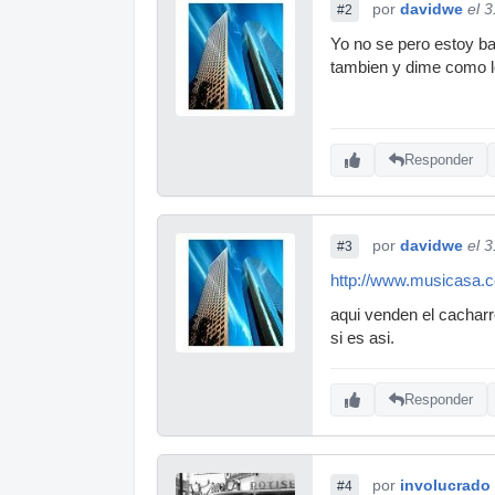
por
davidwe
el 
#2
Yo no se pero estoy ba
tambien y dime como l
Responder
por
davidwe
el 
#3
http://www.musicasa.
aqui venden el cacharr
si es asi.
Responder
por
involucrado
#4