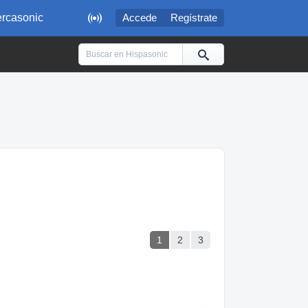

rcasonic
Accede
Regístrate
1
2
3