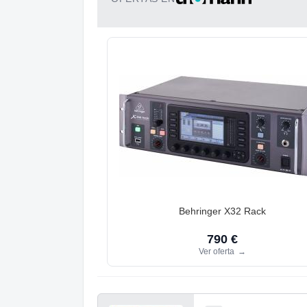
Behringer X32 Rack
790 €
Ver oferta
→