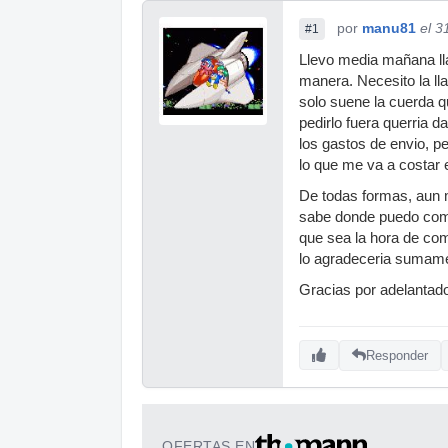
por
manu81
el 3
#1
Llevo media mañana ll
manera. Necesito la ll
solo suene la cuerda q
pedirlo fuera querria d
los gastos de envio, 
lo que me va a costar 
De todas formas, aun m
sabe donde puedo comp
que sea la hora de come
lo agradeceria sumam
Gracias por adelantad
Responder
OFERTAS EN