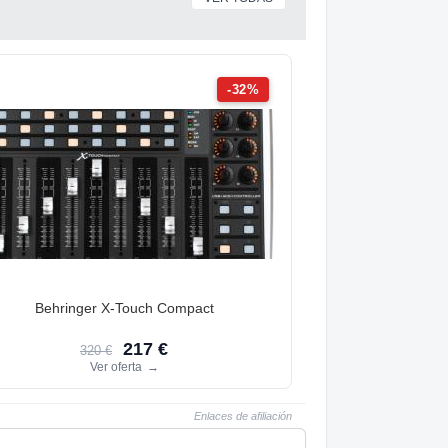
-32%
Behringer X-Touch Compact
217 €
320 €
Ver oferta
→
Enlaces de afiliación