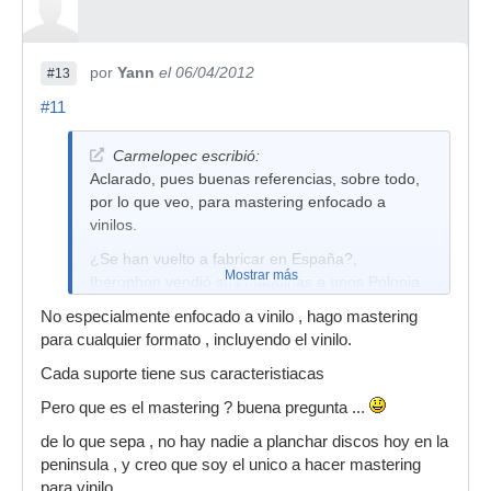
por
Yann
el 06/04/2012
#13
#11
Carmelopec escribió:
Aclarado, pues buenas referencias, sobre todo,
por lo que veo, para mastering enfocado a
vinilos.
¿Se han vuelto a fabricar en España?,
Mostrar más
Iberophon vendió sus máquinas a unos Polonia.
No especialmente enfocado a vinilo , hago mastering
para cualquier formato , incluyendo el vinilo.
Cada suporte tiene sus caracteristiacas
Pero que es el mastering ? buena pregunta ...
de lo que sepa , no hay nadie a planchar discos hoy en la
peninsula , y creo que soy el unico a hacer mastering
para vinilo .