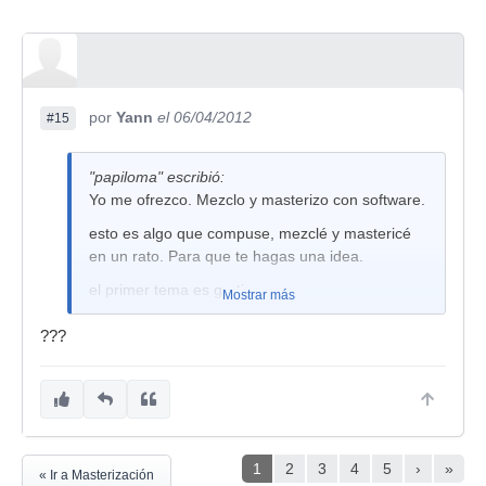
por
Yann
el 06/04/2012
#15
"papiloma" escribió:
Yo me ofrezco. Mezclo y masterizo con software.
esto es algo que compuse, mezclé y mastericé
en un rato. Para que te hagas una idea.
el primer tema es gratis.
Mostrar más
Subir
???
1
2
3
4
5
›
»
« Ir a Masterización