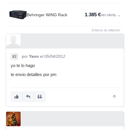
1.385 €
Behringer WING Rack
Ver oferta
→
Enlaces de afiliación
por
Yann
el 05/04/2012
#2
yo te lo hago
te envio detailles por pm