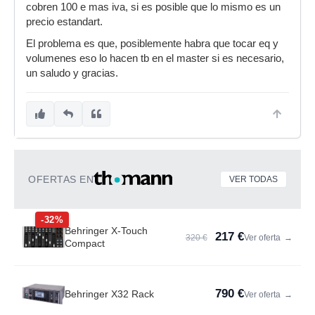
cobren 100 e mas iva, si es posible que lo mismo es un
precio estandart.
El problema es que, posiblemente habra que tocar eq y
volumenes eso lo hacen tb en el master si es necesario,
un saludo y gracias.
OFERTAS EN
VER TODAS
-32%
Behringer X-Touch
217 €
320 €
Ver oferta
→
Compact
790 €
Behringer X32 Rack
Ver oferta
→