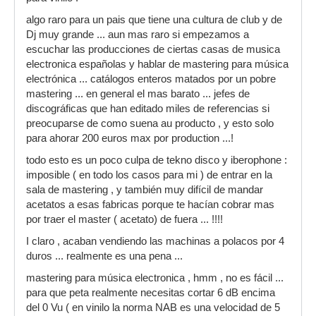
algo raro para un pais que tiene una cultura de club y de
Dj muy grande ... aun mas raro si empezamos a
escuchar las producciones de ciertas casas de musica
electronica españolas y hablar de mastering para música
electrónica ... catálogos enteros matados por un pobre
mastering ... en general el mas barato ... jefes de
discográficas que han editado miles de referencias si
preocuparse de como suena au producto , y esto solo
para ahorar 200 euros max por production ...!
todo esto es un poco culpa de tekno disco y iberophone :
imposible ( en todo los casos para mi ) de entrar en la
sala de mastering , y también muy difícil de mandar
acetatos a esas fabricas porque te hacían cobrar mas
por traer el master ( acetato) de fuera ... !!!!
I claro , acaban vendiendo las machinas a polacos por 4
duros ... realmente es una pena ...
mastering para música electronica , hmm , no es fácil ...
para que peta realmente necesitas cortar 6 dB encima
del 0 Vu ( en vinilo la norma NAB es una velocidad de 5