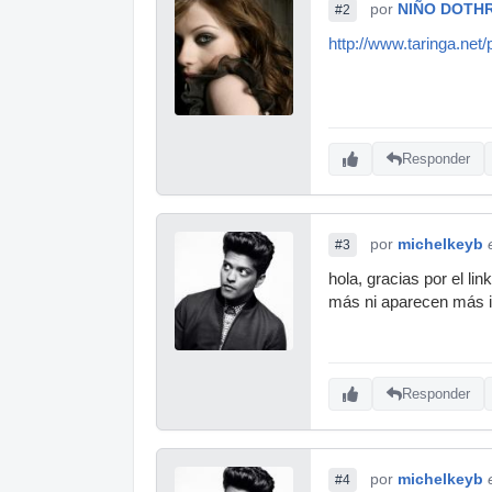
por
NIÑO DOTH
#2
http://www.taringa.n
Responder
por
michelkeyb
#3
hola, gracias por el li
más ni aparecen más i
Responder
por
michelkeyb
#4