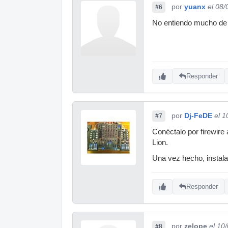
por
yuanx
el 08/
#6
No entiendo mucho de m
Responder
por
Dj-FeDE
el 1
#7
Conéctalo por firewire 
Lion.
Una vez hecho, instala
Responder
por
zelope
el 10
#8