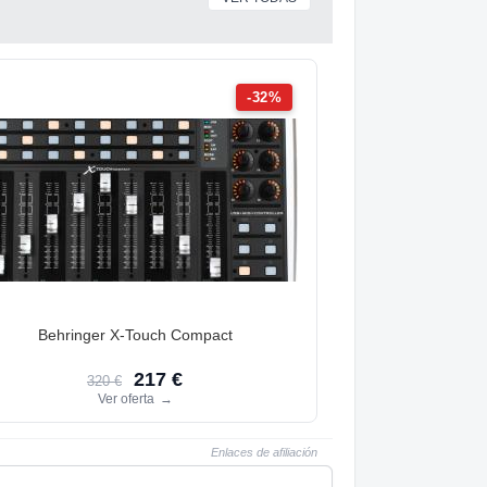
-32%
Behringer X-Touch Compact
217 €
320 €
Ver oferta
→
Enlaces de afiliación