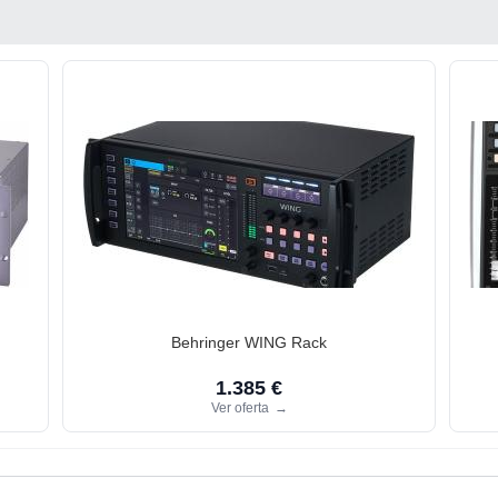
Behringer WING Rack
1.385 €
Ver oferta
→