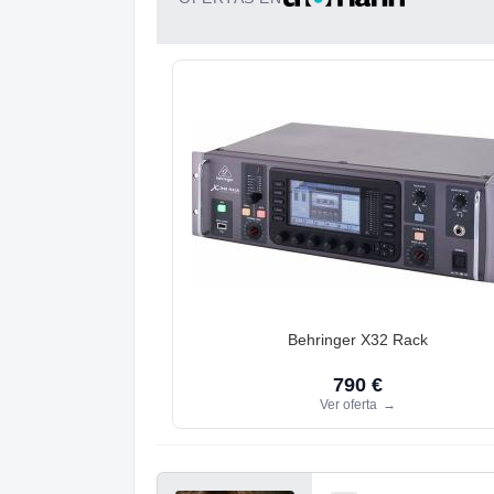
Behringer X32 Rack
790 €
Ver oferta
→