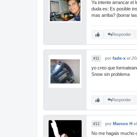
Ya intente arrancar el
duda es: Es posible in
mas arriba? (borrar la
Responder
por
fade-x
el 2
#11
yo creo que formateando
Snow sin problema
Responder
por
Marcos H
e
#12
No me hagais mucho ca