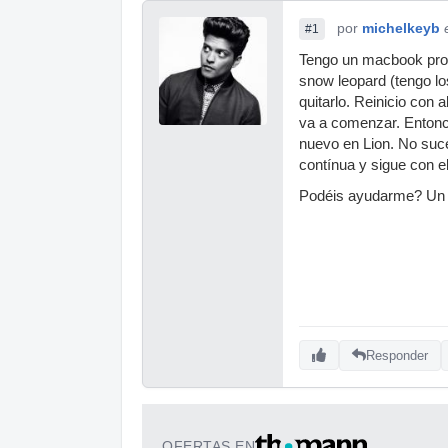
por
michelkeyb
#1
Tengo un macbook pro 
snow leopard (tengo l
quitarlo. Reinicio con
va a comenzar. Entonce
nuevo en Lion. No suc
contínua y sigue con e
Podéis ayudarme? Un 
Responder
OFERTAS EN