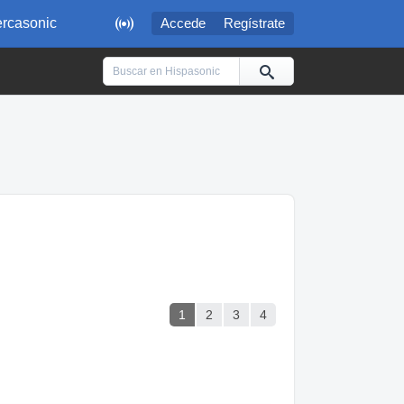

rcasonic
Accede
Regístrate
1
2
3
4