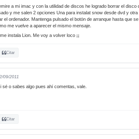
remire a mi imac y con la utilidad de discos he logrado borrar el dis
lsado y me salen 2 opciones Una para instalat snow desde dvd y otra
ar el ordenador. Mantenga pulsado el botón de arranque hasta que se 
smo me vuelve a aparecer el mismo mensaje.
 me instala Lion. Me voy a volver loco ¡¡
Citar
02/09/2011
i sé o sabes algo pues ahí comentas, vale.
Citar